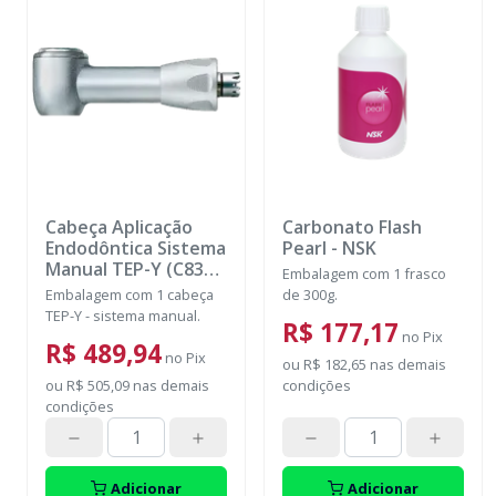
Cabeça Aplicação
Carbonato Flash
Endodôntica Sistema
Pearl
-
NSK
Manual TEP-Y (C837)
Embalagem com 1 frasco
-
NSK
Embalagem com 1 cabeça
de 300g.
TEP-Y - sistema manual.
R$ 177,17
no
Pix
R$ 489,94
no
Pix
ou
R$ 182,65
nas demais
ou
R$ 505,09
nas demais
condições
condições
Adicionar
Adicionar