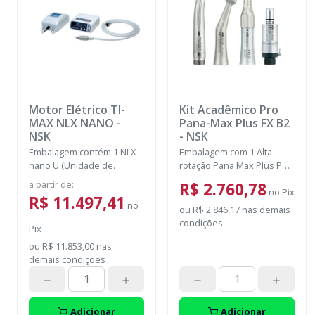
Motor Elétrico TI-
Kit Acadêmico Pro
MAX NLX NANO
-
Pana-Max Plus FX B2
NSK
-
NSK
Embalagem contém 1 NLX
Embalagem com 1 Alta
nano U (Unidade de
rotação Pana Max Plus PB +
Controle), 1 NLX nano
Contra ângulo FX23 PB +
a partir de
:
R$ 2.760,78
(Micromotor), 1 NLX CD
Peça reta FX65 + Micro
no
Pix
R$ 11.497,41
(Cabo), 1 NLAC (Adaptador
no
motor FX205 e acompanha
ou
R$ 2.846,17
nas demais
CA) (120V ou 230V)
1 Lubrificante Pana Spray
condições
Pix
ou
R$ 11.853,00
nas
demais condições
Adicionar
Adicionar