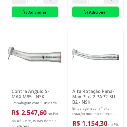
Adicionar
Adicionar
Contra Ângulo S-
Alta Rotação Pana-
MAX M95
-
NSK
Max Plus 2 PAP2-SU
B2
-
NSK
Embalagem com 1 unidade
Embalagem com 1 alta
R$ 2.547,60
no
Pix
rotação modelo cabeça
STANDART
ou
R$ 2.626,39
nas demais
R$ 1.154,30
no
Pix
condições