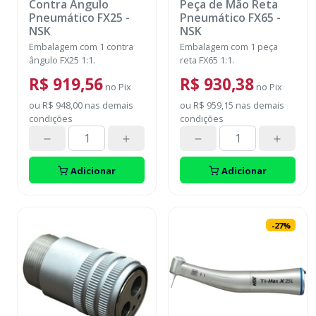
Contra Ângulo
Peça de Mão Reta
Pneumático FX25
-
Pneumático FX65
-
NSK
NSK
Embalagem com 1 contra
Embalagem com 1 peça
ângulo FX25 1:1.
reta FX65 1:1.
R$ 919,56
R$ 930,38
no
Pix
no
Pix
ou
R$ 948,00
nas demais
ou
R$ 959,15
nas demais
condições
condições
Adicionar
Adicionar
-
27
%