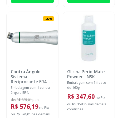
-
27
%
Contra Ângulo
Glicina Perio-Mate
Sistema
Powder
-
NSK
Reciprocante ER4 -
Embalagem com 1 frasco
C634
-
NSK
Embalagem com 1 contra
de 160g.
ângulo ER4.
R$ 347,60
no
Pix
de
:
R$ 825,01
por
:
ou
R$ 358,35
nas demais
R$ 576,19
no
Pix
condições
ou
R$ 594,01
nas demais