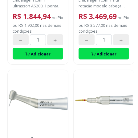
Embalagem com 1
Embalagem com 1 alta
ultrasson AS200, 1 ponta
rotação modelo cabeça
S1, 1 ponta S2, 1 ponta S3,
STANDART
R$ 1.844,94
R$ 3.469,69
1 chave para aperto e
no
Pix
no
Pix
protetor da ponta.
ou
R$ 1.902,00
nas demais
ou
R$ 3.577,00
nas demais
condições
condições
Adicionar
Adicionar