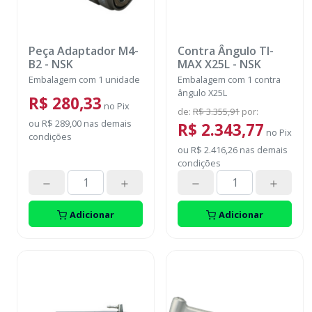
Peça Adaptador M4-
Contra Ângulo TI-
B2
-
NSK
MAX X25L
-
NSK
Embalagem com 1 unidade
Embalagem com 1 contra
ângulo X25L
R$ 280,33
no
Pix
de
:
R$ 3.355,91
por
:
ou
R$ 289,00
nas demais
R$ 2.343,77
no
Pix
condições
ou
R$ 2.416,26
nas demais
condições
Adicionar
Adicionar