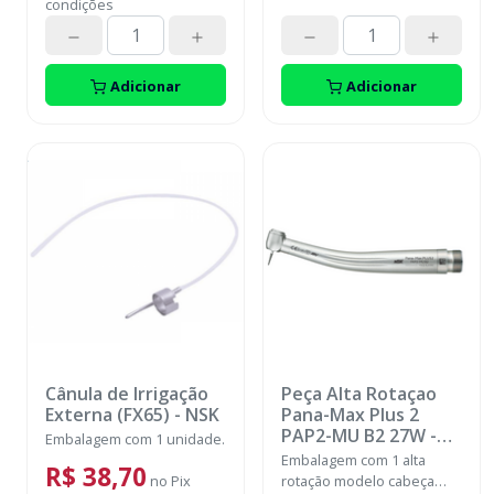
condições
Adicionar
Adicionar
Cânula de Irrigação
Peça Alta Rotaçao
Externa (FX65)
-
NSK
Pana-Max Plus 2
PAP2-MU B2 27W
-
Embalagem com 1 unidade.
NSK
Embalagem com 1 alta
R$ 38,70
no
Pix
rotação modelo cabeça