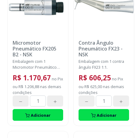
Micromotor
Contra Ângulo
Pneumático FX205
Pneumático FX23
-
B2
-
NSK
NSK
Embalagem com 1
Embalagem com 1 contra
Micromotor Pneumático
ângulo FX23 1:1.
FX205 B2.
R$ 1.170,67
R$ 606,25
no
Pix
no
Pix
ou
R$ 1.206,88
nas demais
ou
R$ 625,00
nas demais
condições
condições
Adicionar
Adicionar