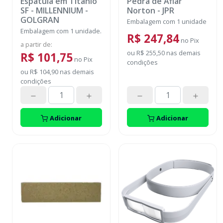
Espátula em Titânio
Pedra de Afiar
SF
-
MILLENNIUM -
Norton
-
JPR
GOLGRAN
Embalagem com 1 unidade
Embalagem com 1 unidade.
R$ 247,84
no
Pix
a partir de
:
ou
R$ 255,50
nas demais
R$ 101,75
no
Pix
condições
ou
R$ 104,90
nas demais
condições
Adicionar
Adicionar