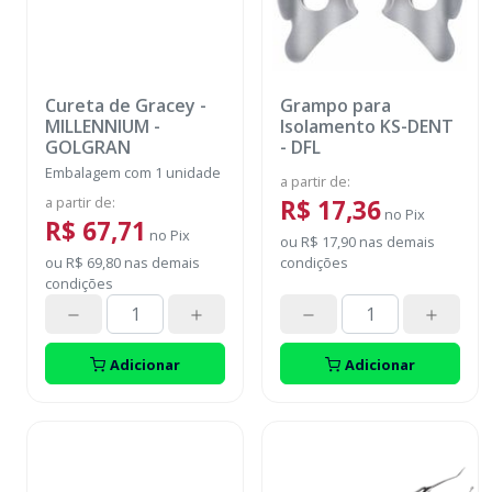
Cureta de Gracey
-
Grampo para
MILLENNIUM -
Isolamento KS-DENT
GOLGRAN
-
DFL
Embalagem com 1 unidade
a partir de
:
a partir de
:
R$ 17,36
no
Pix
R$ 67,71
no
Pix
ou
R$ 17,90
nas demais
ou
R$ 69,80
nas demais
condições
condições
Adicionar
Adicionar