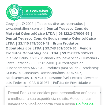
Copyright © 2022 | Todos os direitos reservados |
www.dentalfenix.com.br |
Dental Tedesco Com. de
Material Odontológico LTDA
|
09.122.247/0001-55
|
Dental Tedesco Com. de Equipamento Odontológico
LTDA
|
23.110.748/0001-42
|
Brum Produtos
Odontológicos LTDA
|
59.743.801/0001-90
|
Venori
Produtos Odontológicos LTDA
|
59.757.837/0001-22
|
Rua São Paulo, 1698 - 2º andar - Itoupava Seca - Blumenau -
Santa Catarina - CEP 89012-001 | Autorizações de
Funcionamento ANVISA - Produtos para Saúde (Correlatos):
8.06457-4, Saneantes Domissanitários: 3.14254-6,
Medicamentos: 1.15.593-7 - Responsável Técnico: Cleverson
Luis Tedesco - CRA-6-01957 | Política de Privacidade e
Segurança - Fotos meramente ilustrativas - Os preços e
condições da loja virtual estão sujeitos a alterações. Em caso
Dental Fenix
usa cookies para personalizar anúncios
de divergência de preços no site, o valor válido é o do
e melhorar a sua experiência no site. Ao continuar
Carrinho de Compra. Não vendemos por atacado, por isso
navegando, você concorda com a nossa
Política de