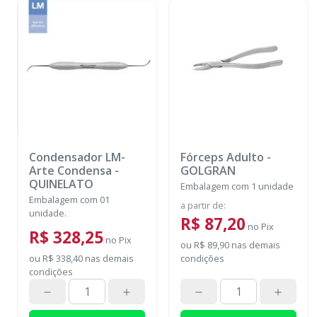
Condensador LM-
Fórceps Adulto
-
Arte Condensa
-
GOLGRAN
QUINELATO
Embalagem com 1 unidade
Embalagem com 01
a partir de
:
unidade.
R$ 87,20
no
Pix
R$ 328,25
no
Pix
ou
R$ 89,90
nas demais
ou
R$ 338,40
nas demais
condições
condições