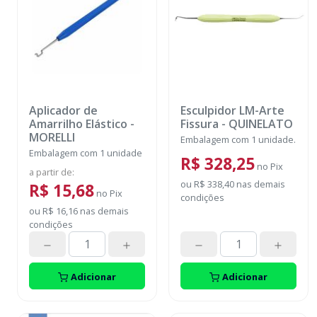
Aplicador de
Esculpidor LM-Arte
Amarrilho Elástico
-
Fissura
-
QUINELATO
MORELLI
Embalagem com 1 unidade.
Embalagem com 1 unidade
R$ 328,25
no
Pix
a partir de
:
ou
R$ 338,40
nas demais
R$ 15,68
no
Pix
condições
ou
R$ 16,16
nas demais
condições
Adicionar
Adicionar