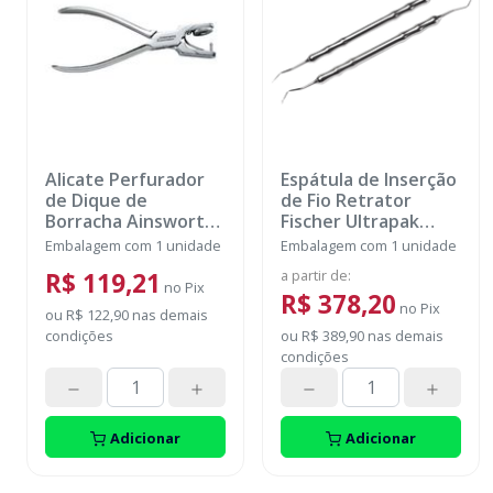
Alicate Perfurador
Espátula de Inserção
de Dique de
de Fio Retrator
Borracha Ainsworth
Fischer Ultrapak
-
GOLGRAN
Angulação de 45°
-
Embalagem com 1 unidade
Embalagem com 1 unidade
ULTRADENT
a partir de
:
R$ 119,21
no
Pix
R$ 378,20
no
Pix
ou
R$ 122,90
nas demais
condições
ou
R$ 389,90
nas demais
condições
Adicionar
Adicionar