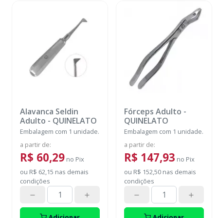
Alavanca Seldin
Fórceps Adulto
-
Adulto
-
QUINELATO
QUINELATO
Embalagem com 1 unidade.
Embalagem com 1 unidade.
a partir de
:
a partir de
:
R$ 60,29
R$ 147,93
no
Pix
no
Pix
ou
R$ 62,15
nas demais
ou
R$ 152,50
nas demais
condições
condições
Adicionar
Adicionar