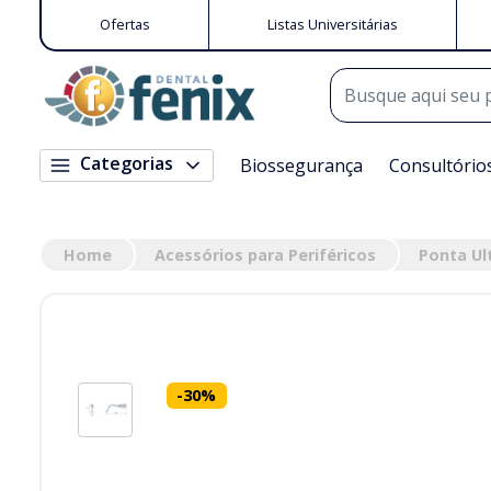
Ofertas
Listas Universitárias
Categorias
Biossegurança
Consultório
Home
Acessórios para Periféricos
Ponta Ul
-
30
%