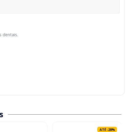
s dentais.
s
ATÉ
-
28
%