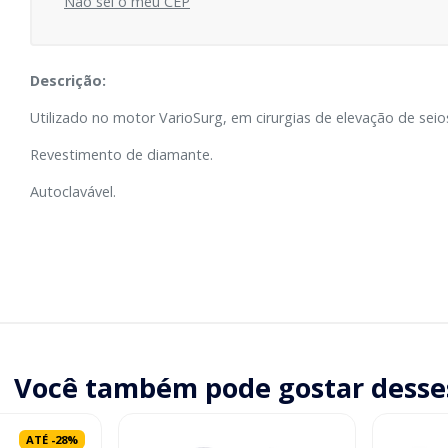
Não sei o meu CEP
Descrição:
Utilizado no motor VarioSurg, em cirurgias de elevação de seio
Revestimento de diamante.
Autoclavável.
Você também pode gostar desse
ATÉ
-
28
%