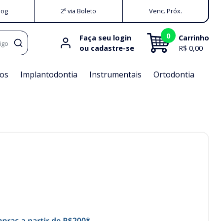
log
2º via Boleto
Venc. Próx.
0
Faça seu login
Carrinho
igo
ou cadastre-se
R$ 0,00
os
Implantodontia
Instrumentais
Ortodontia