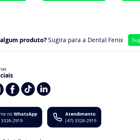
 algum produto?
Sugira para a
Dental Fenix
Sug
nas
ciais
me no
WhatsApp
Atendimento
) 3326-2919
(47) 3326-2919