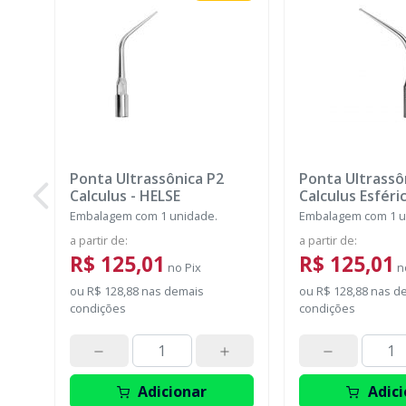
Ponta Ultrassônica P2
Ponta Ultrassô
Calculus
-
HELSE
Calculus Esféri
Embalagem com 1 unidade.
Embalagem com 1 u
a partir de
:
a partir de
:
R$ 125,01
R$ 125,01
no
Pix
n
ou
R$ 128,88
nas demais
ou
R$ 128,88
nas d
condições
condições
Adicionar
Adici