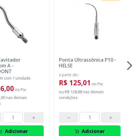
avitador
Ponta Ultrassônica P10
-
som A
-
HELSE
DONT
a partir de
:
m com 1 unidade
R$ 125,01
no
Pix
6,00
no
Pix
ou
R$ 128,88
nas demais
,90
nas demais
condições
s
Adicionar
Adicionar