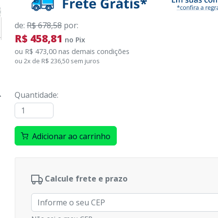
de
:
R$ 678,58
por
:
R$ 458,81
no
Pix
ou
R$ 473,00
nas demais condições
ou
2
x
de
R$ 236,50
sem juros
Quantidade
:
Adicionar ao carrinho
Calcule frete e prazo