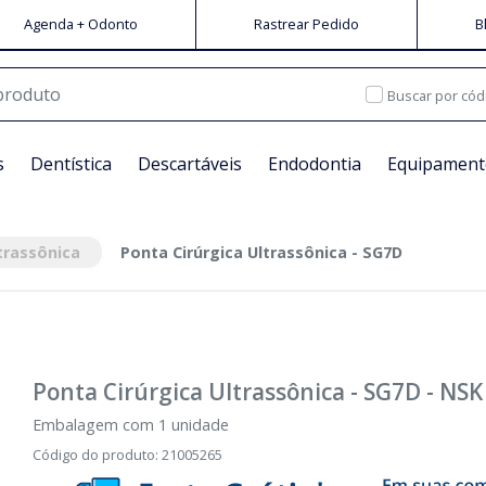
Agenda + Odonto
Rastrear Pedido
B
Buscar por cód
s
Dentística
Descartáveis
Endodontia
Equipament
trassônica
Ponta Cirúrgica Ultrassônica - SG7D
Ponta Cirúrgica Ultrassônica - SG7D
-
NSK
Embalagem com 1 unidade
Código do produto
:
21005265