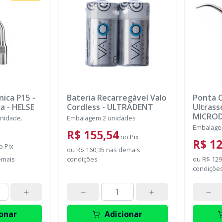
nica P15 -
Bateria Recarregável Valo
Ponta C
ca
-
HELSE
Cordless
-
ULTRADENT
Ultras
MICRO
nidade.
Embalagem 2 unidades
Embalage
R$ 155,54
no
Pix
R$ 12
o
Pix
ou
R$ 160,35
nas demais
emais
condições
ou
R$ 129
condiçõe
onar
Adicionar