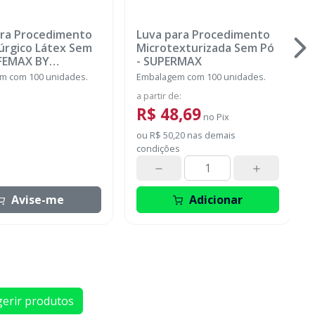
ara Procedimento
Luva para Procedimento
úrgico Látex Sem
Microtexturizada Sem Pó
FEMAX BY
-
SUPERMAX
MAX
m com 100 unidades.
Embalagem com 100 unidades.
a partir de
:
R$ 48,69
no
Pix
ou
R$ 50,20
nas demais
condições
Avise-me
Adicionar
erir produtos