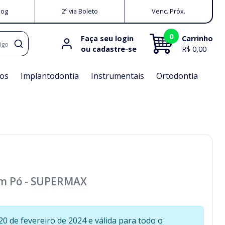
log
2º via Boleto
Venc. Próx.
0
Faça seu login
Carrinho
igo
ou cadastre-se
R$ 0,00
os
Implantodontia
Instrumentais
Ortodontia
em Pó
-
SUPERMAX
0 de fevereiro de 2024 e válida para todo o