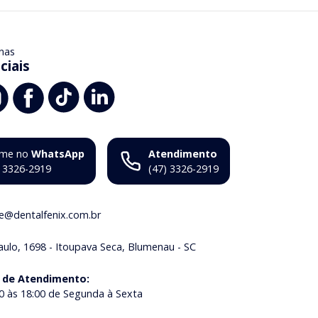
nas
ciais
me no
WhatsApp
Atendimento
) 3326-2919
(47) 3326-2919
ne@dentalfenix.com.br
aulo, 1698 - Itoupava Seca, Blumenau - SC
 de Atendimento
:
0 às 18:00 de Segunda à Sexta