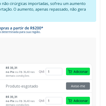
to não cirúrgicas importadas, sofreu um aumento
portação. O aumento, apenas repassado, não gera
R$ 35,31
Qtd
:
Adicionar
no
Pix
ou
R$ 36,40
nas
demais condições
Produto esgotado
Avise-me
R$ 35,31
Qtd
:
Adicionar
no
Pix
ou
R$ 36,40
nas
demais condições