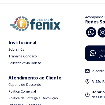
Acompanhe 
Redes So
Institucional
Sobre nós
Cha
(47
Trabalhe Conosco
Solicitar 2º via Boleto
lojaonli
Atendimento ao Cliente
R. São P
Cupons de Desconto
Política Comercial
Horário
das 08:0
Política de Entrega e Devolução