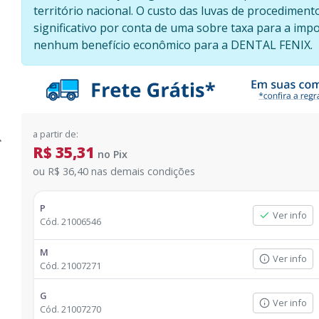
território nacional. O custo das luvas de procedimen
significativo por conta de uma sobre taxa para a im
nenhum benefício econômico para a DENTAL FENIX.
a partir de:
R$ 35,31
no
Pix
ou
R$ 36,40
nas demais condições
P
Ver info
Cód.
21006546
M
Ver info
Cód.
21007271
G
Ver info
Cód.
21007270