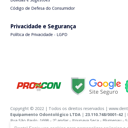
Dúvidas e Sugestões
Código de Defesa do Consumidor
Privacidade e Segurança
Política de Privacidade - LGPD
Copyright © 2022 | Todos os direitos reservados | www.dent
Equipamento Odontológico LTDA
|
23.110.748/0001-42
|
Rua São Paulo, 1698 - 2º andar - Itoupava Seca - Blumenau -
Domissanitários: 3.14254-6, Medicamentos: 1.15.593-7 - Respo