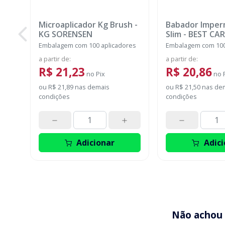
Microaplicador Kg Brush
-
Babador Imper
KG SORENSEN
Slim
-
BEST CAR
Embalagem com 100 aplicadores
Embalagem com 100
a partir de
:
a partir de
:
R$ 21,23
R$ 20,86
no
Pix
no
ou
R$ 21,89
nas demais
ou
R$ 21,50
nas de
condições
condições
Adicionar
Adici
Não achou