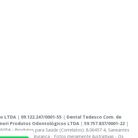
co LTDA
|
09.122.247/0001-55
|
Dental Tedesco Com. de
nori Produtos Odontológicos LTDA
|
59.757.837/0001-22
|
NVISA - Produtos para Saúde (Correlatos): 8.06457-4, Saneantes
 Privacidade e Segurança - Fotos meramente ilustrativas - Os