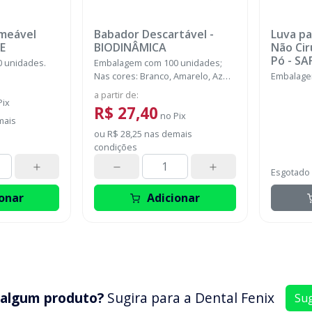
meável
Babador Descartável
-
Luva p
E
BIODINÂMICA
Não Cir
Pó
-
SA
 unidades.
Embalagem com 100 unidades;
SUPER
Nas cores: Branco, Amarelo, Azul,
Embalage
Rosa, Verde e Misto.
a partir de
:
Pix
R$ 27,40
no
Pix
mais
ou
R$ 28,25
nas demais
condições
Esgotado
onar
Adicionar
 algum produto?
Sugira para a
Dental Fenix
Sug