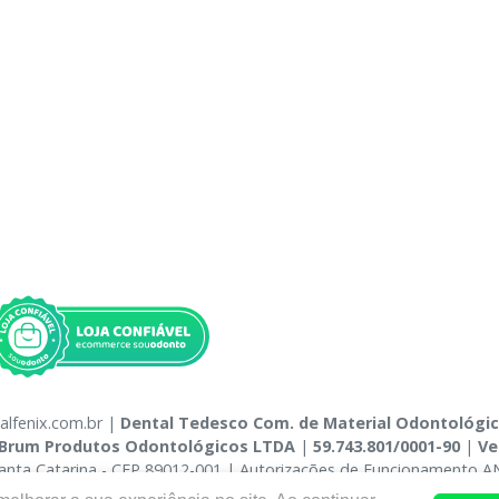
alfenix.com.br |
Dental Tedesco Com. de Material Odontológi
Brum Produtos Odontológicos LTDA
|
59.743.801/0001-90
|
Ve
 Santa Catarina - CEP 89012-001 | Autorizações de Funcionamento A
nsável Técnico: Cleverson Luis Tedesco - CRA-6-01957 | Política de