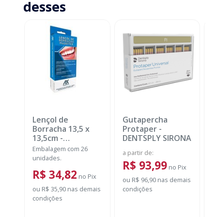
desses
Lençol de
Gutapercha
L
Borracha 13,5 x
Protaper
-
13,5cm
-
DENTSPLY SIRONA
MADEITEX
Embalagem com 26
E
a partir de
:
unidades.
u
R$ 93,99
no
Pix
a
R$ 34,82
no
Pix
ou
R$ 96,90
nas demais
ou
R$ 35,90
nas demais
condições
condições
o
c