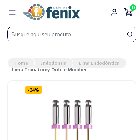
0
Home
Endodontia
Lima Endodôntica
Lima Trunatomy Orifice Modifier
-
34
%