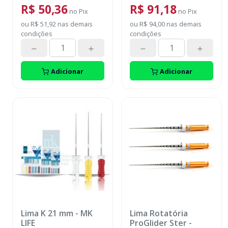
R$ 50,36
R$ 91,18
no
Pix
no
Pix
ou
R$ 51,92
nas demais
ou
R$ 94,00
nas demais
condições
condições
Adicionar
Adicionar
Lima K 21 mm
-
MK
Lima Rotatória
LIFE
ProGlider Ster
-