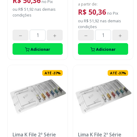
R$ 50,36
no
Pix
a partir de
:
ou
R$ 51,92
nas demais
R$ 50,36
no
Pix
condições
ou
R$ 51,92
nas demais
condições
Adicionar
Adicionar
ATÉ
-
37
%
ATÉ
-
37
%
Lima K File 2ª Série
Lima K File 2ª Série