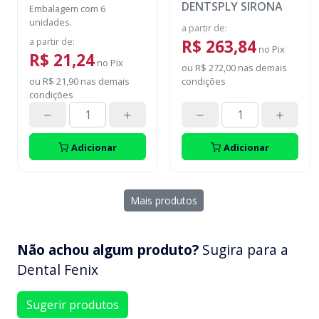
DENTSPLY SIRONA
Embalagem com 6
unidades.
a partir de
:
a partir de
:
R$ 263,84
no
Pix
R$ 21,24
no
Pix
ou
R$ 272,00
nas demais
ou
R$ 21,90
nas demais
condições
condições
Adicionar
Adicionar
Mais produtos
Não achou algum produto?
Sugira para a
Dental Fenix
Sugerir produtos