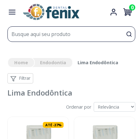
0
Home
Endodontia
Lima Endodôntica
Filtrar
Lima Endodôntica
Ordenar por
ATÉ
-
37
%