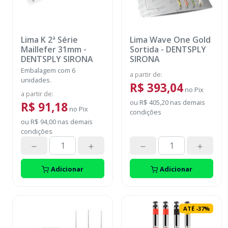
Lima K 2ª Série
Lima Wave One Gold
Maillefer 31mm
-
Sortida
-
DENTSPLY
DENTSPLY SIRONA
SIRONA
Embalagem com 6
a partir de
:
unidades.
R$ 393,04
no
Pix
a partir de
:
ou
R$ 405,20
nas demais
R$ 91,18
no
Pix
condições
ou
R$ 94,00
nas demais
condições
Adicionar
Adicionar
ATÉ
-
37
%