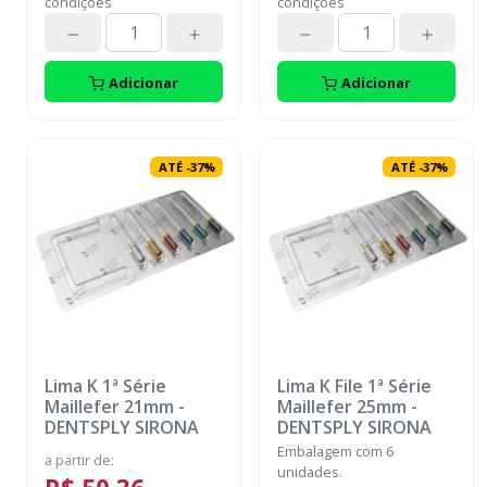
condições
condições
Adicionar
Adicionar
ATÉ
-
37
%
ATÉ
-
37
%
Lima K 1ª Série
Lima K File 1ª Série
Maillefer 21mm
-
Maillefer 25mm
-
DENTSPLY SIRONA
DENTSPLY SIRONA
Embalagem com 6
a partir de
:
unidades.