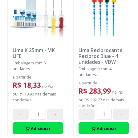
Lima K 25mm
-
MK
Lima Reciprocante
LIFE
Reciproc Blue - 4
unidades
-
VDW
Embalagem com 6
unidades.
Embalagem com 4
unidades.
a partir de
:
a partir de
:
R$ 18,33
no
Pix
R$ 283,99
no
Pix
ou
R$ 18,90
nas demais
condições
ou
R$ 292,77
nas demais
condições
Adicionar
Adicionar