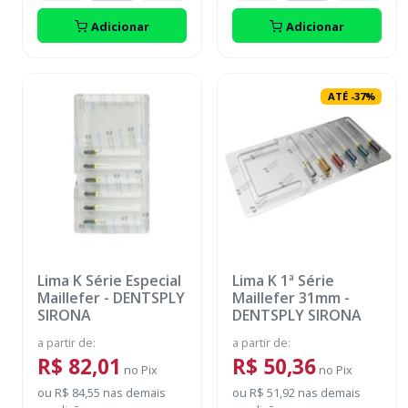
Adicionar
Adicionar
ATÉ
-
37
%
Lima K Série Especial
Lima K 1ª Série
Maillefer
-
DENTSPLY
Maillefer 31mm
-
SIRONA
DENTSPLY SIRONA
a partir de
:
a partir de
:
R$ 82,01
R$ 50,36
no
Pix
no
Pix
ou
R$ 84,55
nas demais
ou
R$ 51,92
nas demais