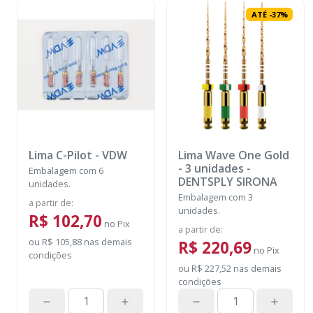
ATÉ
-
37
%
Lima C-Pilot
-
VDW
Lima Wave One Gold
- 3 unidades
-
Embalagem com 6
DENTSPLY SIRONA
unidades.
Embalagem com 3
a partir de
:
unidades.
R$ 102,70
no
Pix
a partir de
:
ou
R$ 105,88
nas demais
R$ 220,69
no
Pix
condições
ou
R$ 227,52
nas demais
condições