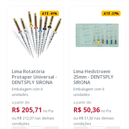
ATÉ
-
41
%
ATÉ
-
37
%
Lima Rotatória
Lima Hedstroem
Protaper Universal
-
25mm
-
DENTSPLY
DENTSPLY SIRONA
SIRONA
Embalagem com 6
Embalagem com 6
unidades.
unidades.
a partir de
:
a partir de
:
R$ 205,71
R$ 50,36
no
Pix
no
Pix
ou
R$ 212,07
nas demais
ou
R$ 51,92
nas demais
condições
condições