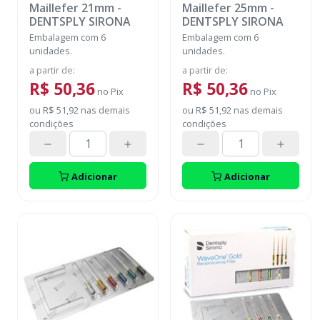
Maillefer 21mm
-
Maillefer 25mm
-
DENTSPLY SIRONA
DENTSPLY SIRONA
Embalagem com 6
Embalagem com 6
unidades.
unidades.
a partir de
:
a partir de
:
R$ 50,36
R$ 50,36
no
Pix
no
Pix
ou
R$ 51,92
nas demais
ou
R$ 51,92
nas demais
condições
condições
Adicionar
Adicionar