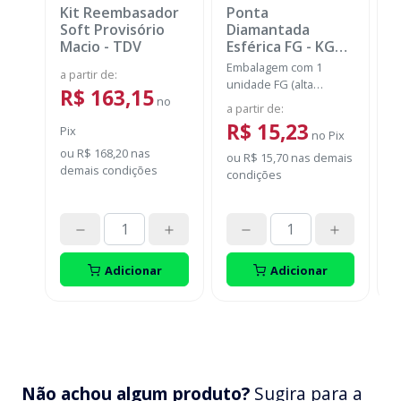
Kit Reembasador
Ponta
R
Soft Provisório
Diamantada
P
Macio
-
TDV
Esférica FG
-
KG
SORENSEN
Embalagem com 1
E
a partir de
:
unidade FG (alta
c
R$ 163,15
no
rotação).
m
a partir de
:
a
m
R$ 15,23
Pix
no
Pix
ou
R$ 168,20
nas
ou
R$ 15,70
nas demais
P
demais condições
condições
o
d
Adicionar
Adicionar
Não achou algum produto?
Sugira para a