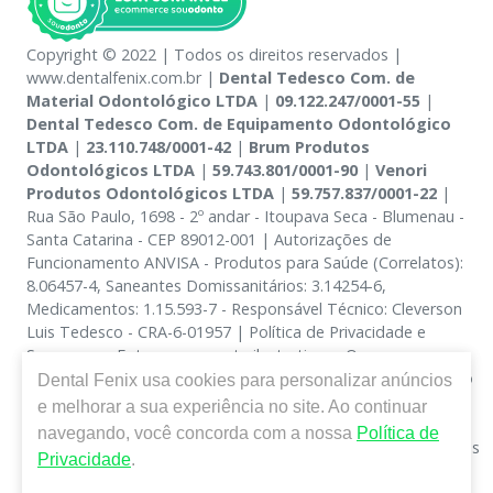
Copyright © 2022 | Todos os direitos reservados |
www.dentalfenix.com.br |
Dental Tedesco Com. de
Material Odontológico LTDA
|
09.122.247/0001-55
|
Dental Tedesco Com. de Equipamento Odontológico
LTDA
|
23.110.748/0001-42
|
Brum Produtos
Odontológicos LTDA
|
59.743.801/0001-90
|
Venori
Produtos Odontológicos LTDA
|
59.757.837/0001-22
|
Rua São Paulo, 1698 - 2º andar - Itoupava Seca - Blumenau -
Santa Catarina - CEP 89012-001 | Autorizações de
Funcionamento ANVISA - Produtos para Saúde (Correlatos):
8.06457-4, Saneantes Domissanitários: 3.14254-6,
Medicamentos: 1.15.593-7 - Responsável Técnico: Cleverson
Luis Tedesco - CRA-6-01957 | Política de Privacidade e
Segurança - Fotos meramente ilustrativas - Os preços e
condições da loja virtual estão sujeitos a alterações. Em caso
Dental Fenix
usa cookies para personalizar anúncios
de divergência de preços no site, o valor válido é o do
e melhorar a sua experiência no site. Ao continuar
Carrinho de Compra. Não vendemos por atacado, por isso
navegando, você concorda com a nossa
Política de
nos reservamos o direito de não atender compras de grandes
Privacidade
.
volumes pelo site.