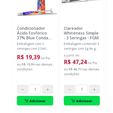
Condicionador
Clareador
K
Ácido Fosfórico
Whiteness Simple
+
37% Blue Condac
-
- 3 Seringas
-
FGM
B
FGM
N
Embalagem com 3
Embalagem contendo 3
E
seringas com 2,5ml
seringas com 3g de gel
s
cada uma e 3 ponteiras
cada uma.
F
a partir de
:
d
R$ 19,39
para aplicação.
no
Pix
c
R$ 47,24
no
Pix
A
ou
R$ 19,99
nas demais
fr
condições
ou
R$ 48,70
nas demais
P
S
condições
d
o
p
d
t
Adicionar
Adicionar