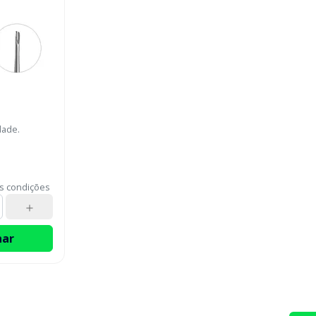
dade.
s condições
nar