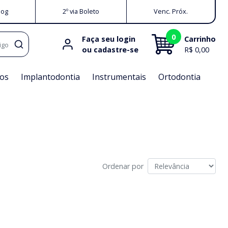
log
2º via Boleto
Venc. Próx.
0
Faça seu login
Carrinho
igo
ou cadastre-se
R$ 0,00
os
Implantodontia
Instrumentais
Ortodontia
Ordenar por