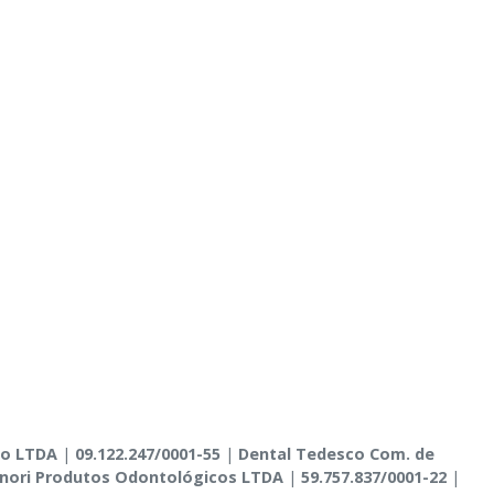
co LTDA
|
09.122.247/0001-55
|
Dental Tedesco Com. de
nori Produtos Odontológicos LTDA
|
59.757.837/0001-22
|