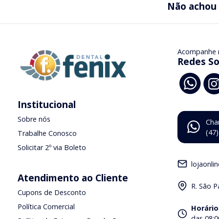
Não achou
Acompanhe 
Redes So
Institucional
Sobre nós
Cha
(47
Trabalhe Conosco
Solicitar 2º via Boleto
lojaonli
Atendimento ao Cliente
R. São P
Cupons de Desconto
Política Comercial
Horário
das 08:0