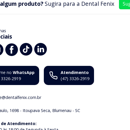
 algum produto?
Sugira para a
Dental Fenix
Sug
nas
ciais
me no
WhatsApp
Atendimento
) 3326-2919
(47) 3326-2919
ne@dentalfenix.com.br
aulo, 1698 - Itoupava Seca, Blumenau - SC
 de Atendimento
:
0 às 18:00 de Segunda à Sexta