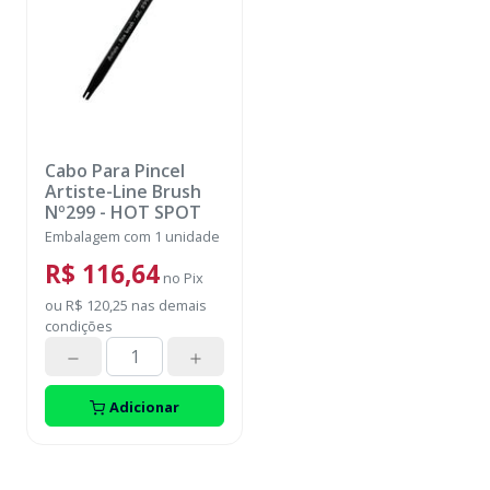
Cabo Para Pincel
Artiste-Line Brush
Nº299
-
HOT SPOT
Embalagem com 1 unidade
R$ 116,64
no
Pix
ou
R$ 120,25
nas demais
condições
Adicionar