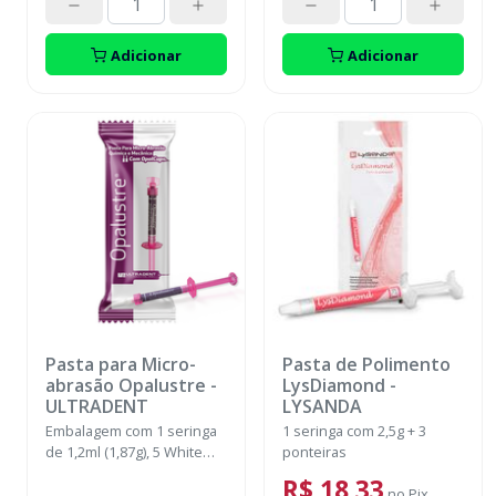
Adicionar
Adicionar
Pasta para Micro-
Pasta de Polimento
abrasão Opalustre
-
LysDiamond
-
ULTRADENT
LYSANDA
Embalagem com 1 seringa
1 seringa com 2,5g + 3
de 1,2ml (1,87g), 5 White
ponteiras
Mac Tip, 2 x OpalCup
R$ 18,33
abrasão, 2 x OpalCup
no
Pix