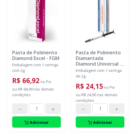
Pasta de Polimento
Pasta de Polimento
Diamond Excel
-
FGM
Diamantada
Diamond Universal
-
Embalagem com 1 seringa
MAQUIRA
com 2g.
Embalagem com 1 seringa
de 2g.
R$ 66,92
no
Pix
R$ 24,15
no
Pix
ou
R$ 68,99
nas demais
condições
ou
R$ 24,90
nas demais
condições
Adicionar
Adicionar