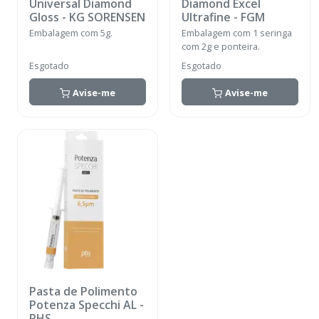
Universal Diamond
Diamond Excel
Gloss
-
KG SORENSEN
Ultrafine
-
FGM
Embalagem com 5g.
Embalagem com 1 seringa
com 2g e ponteira.
Esgotado
Esgotado
Avise-me
Avise-me
Pasta de Polimento
Potenza Specchi AL
-
PHS