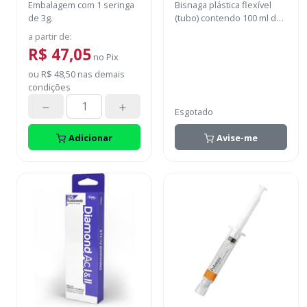
Embalagem com 1 seringa
Bisnaga plástica flexível
de 3g.
(tubo) contendo 100 ml de
pasta abrasiva fina à base
a partir de
:
de óxido de alumínio.
R$ 47,05
no
Pix
ou
R$ 48,50
nas demais
condições
Esgotado
Adicionar
Avise-me