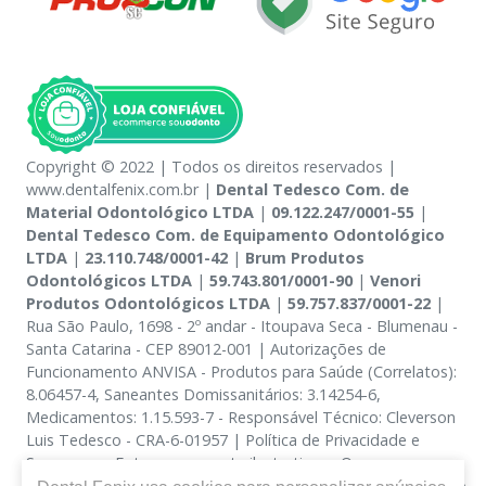
Copyright © 2022 | Todos os direitos reservados |
www.dentalfenix.com.br |
Dental Tedesco Com. de
Material Odontológico LTDA
|
09.122.247/0001-55
|
Dental Tedesco Com. de Equipamento Odontológico
LTDA
|
23.110.748/0001-42
|
Brum Produtos
Odontológicos LTDA
|
59.743.801/0001-90
|
Venori
Produtos Odontológicos LTDA
|
59.757.837/0001-22
|
Rua São Paulo, 1698 - 2º andar - Itoupava Seca - Blumenau -
Santa Catarina - CEP 89012-001 | Autorizações de
Funcionamento ANVISA - Produtos para Saúde (Correlatos):
8.06457-4, Saneantes Domissanitários: 3.14254-6,
Medicamentos: 1.15.593-7 - Responsável Técnico: Cleverson
Luis Tedesco - CRA-6-01957 | Política de Privacidade e
Segurança - Fotos meramente ilustrativas - Os preços e
condições da loja virtual estão sujeitos a alterações. Em caso