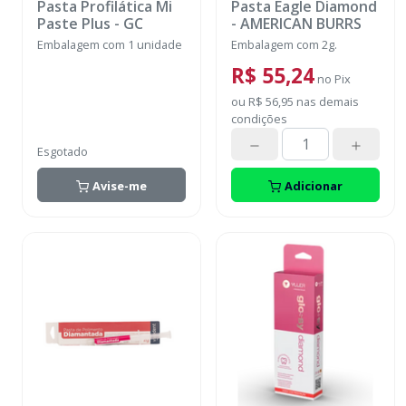
Pasta Profilática Mi
Pasta Eagle Diamond
Paste Plus
-
GC
-
AMERICAN BURRS
Embalagem com 1 unidade
Embalagem com 2g.
R$ 55,24
no
Pix
ou
R$ 56,95
nas demais
condições
Esgotado
Avise-me
Adicionar