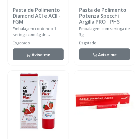
Pasta de Polimento
Pasta de Polimento
Diamond ACI e ACII
-
Potenza Specchi
FGM
Argilla PRO
-
PHS
Embalagem contendo 1
Embalagem com seringa de
seringa com 4g de
3g.
Diamond ACI, 1 seringa
Esgotado
Esgotado
com 4g de Diamond ACII.
Avise-me
Avise-me