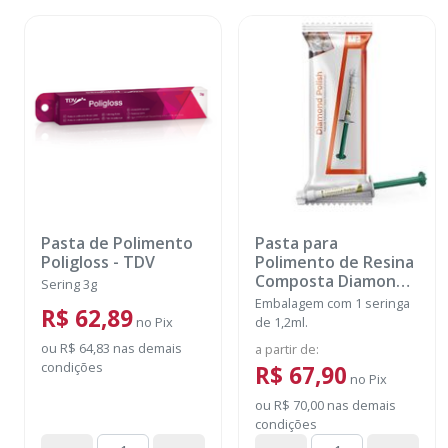
Pasta de Polimento
Pasta para
Poligloss
-
TDV
Polimento de Resina
Composta Diamond
Sering 3g
Polish Mint - 1
Embalagem com 1 seringa
R$ 62,89
Seringa
-
no
Pix
de 1,2ml.
ULTRADENT
ou
R$ 64,83
nas demais
a partir de
:
condições
R$ 67,90
no
Pix
ou
R$ 70,00
nas demais
condições