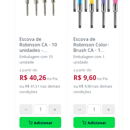
Escova de
Escova de
M
Robinson CA - 10
Robinson Color-
R
unidades
-
Brush CA - 1
B
MICRODONT
unidade
-
u
Embalagem com 10
Embalagem com 1
E
AMERICAN BURRS
A
unidade
unidade
u
a partir de
:
a partir de
:
a
R$ 40,26
R$ 9,60
no
Pix
no
Pix
ou
R$ 41,51
nas demais
ou
R$ 9,90
nas demais
o
condições
condições
c
Adicionar
Adicionar