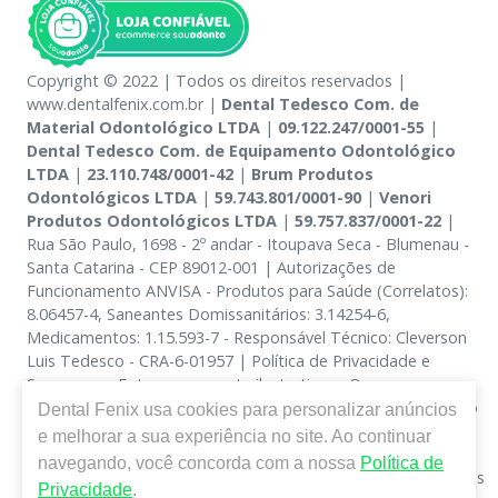
Copyright © 2022 | Todos os direitos reservados |
www.dentalfenix.com.br |
Dental Tedesco Com. de
Material Odontológico LTDA
|
09.122.247/0001-55
|
Dental Tedesco Com. de Equipamento Odontológico
LTDA
|
23.110.748/0001-42
|
Brum Produtos
Odontológicos LTDA
|
59.743.801/0001-90
|
Venori
Produtos Odontológicos LTDA
|
59.757.837/0001-22
|
Rua São Paulo, 1698 - 2º andar - Itoupava Seca - Blumenau -
Santa Catarina - CEP 89012-001 | Autorizações de
Funcionamento ANVISA - Produtos para Saúde (Correlatos):
8.06457-4, Saneantes Domissanitários: 3.14254-6,
Medicamentos: 1.15.593-7 - Responsável Técnico: Cleverson
Luis Tedesco - CRA-6-01957 | Política de Privacidade e
Segurança - Fotos meramente ilustrativas - Os preços e
condições da loja virtual estão sujeitos a alterações. Em caso
Dental Fenix
usa cookies para personalizar anúncios
de divergência de preços no site, o valor válido é o do
e melhorar a sua experiência no site. Ao continuar
Carrinho de Compra. Não vendemos por atacado, por isso
navegando, você concorda com a nossa
Política de
nos reservamos o direito de não atender compras de grandes
Privacidade
.