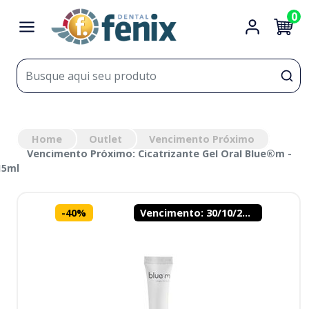
0
Home
Outlet
Vencimento Próximo
Vencimento Próximo: Cicatrizante Gel Oral Blue®m -
15ml
-
40
%
Vencimento: 30/10/2026