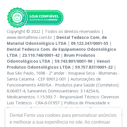
Copyright © 2022 | Todos os direitos reservados |
www.dentalfenix.com.br |
Dental Tedesco Com. de
Material Odontológico LTDA
|
09.122.247/0001-55
|
Dental Tedesco Com. de Equipamento Odontológico
LTDA
|
23.110.748/0001-42
|
Brum Produtos
Odontológicos LTDA
|
59.743.801/0001-90
|
Venori
Produtos Odontológicos LTDA
|
59.757.837/0001-22
|
Rua São Paulo, 1698 - 2º andar - Itoupava Seca - Blumenau -
Santa Catarina - CEP 89012-001 | Autorizações de
Funcionamento ANVISA - Produtos para Saúde (Correlatos):
8.06457-4, Saneantes Domissanitários: 3.14254-6,
Medicamentos: 1.15.593-7 - Responsável Técnico: Cleverson
Luis Tedesco - CRA-6-01957 | Política de Privacidade e
Segurança - Fotos meramente ilustrativas - Os preços e
condições da loja virtual estão sujeitos a alterações. Em caso
Dental Fenix
usa cookies para personalizar anúncios
de divergência de preços no site, o valor válido é o do
e melhorar a sua experiência no site. Ao continuar
Carrinho de Compra. Não vendemos por atacado, por isso