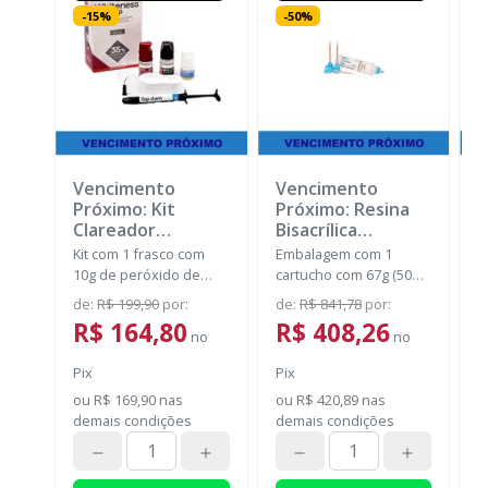
-
15
%
-
50
%
Vencimento
Vencimento
V
Próximo: Kit
Próximo: Resina
P
Clareador
Bisacrílica
S
Whiteness HP
Protemp™ 4 -
U
Kit com 1 frasco com
Embalagem com 1
V
35% com Top Dam
Bleach (Venc.
10g de peróxido de
cartucho com 67g (50
c
- 3 Pacientes
-
25/09/2026)
-
hidrogênio
ml) + 16 pontas
B
de
:
R$ 199,90
por
:
de
:
R$ 841,78
por
:
d
FGM
SOLVENTUM
concentrado + 1 frasco
misturadoras.
R$ 164,80
R$ 408,26
com 5g de espessante
no
no
+ 1 frasco com 2g de
o
Pix
Pix
solução Neutralize
c
(neutralizante de
ou
R$ 169,90
nas
ou
R$ 420,89
nas
peróxidos) + 1 espátula
demais condições
demais condições
e uma placa para
preparo do gel e 1 Top
Dam com 2g.