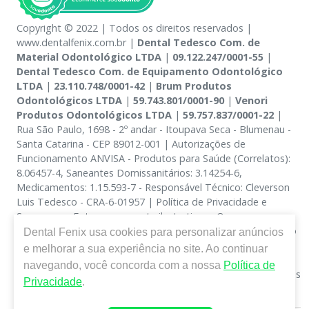
Copyright © 2022 | Todos os direitos reservados |
www.dentalfenix.com.br |
Dental Tedesco Com. de
Material Odontológico LTDA
|
09.122.247/0001-55
|
Dental Tedesco Com. de Equipamento Odontológico
LTDA
|
23.110.748/0001-42
|
Brum Produtos
Odontológicos LTDA
|
59.743.801/0001-90
|
Venori
Produtos Odontológicos LTDA
|
59.757.837/0001-22
|
Rua São Paulo, 1698 - 2º andar - Itoupava Seca - Blumenau -
Santa Catarina - CEP 89012-001 | Autorizações de
Funcionamento ANVISA - Produtos para Saúde (Correlatos):
8.06457-4, Saneantes Domissanitários: 3.14254-6,
Medicamentos: 1.15.593-7 - Responsável Técnico: Cleverson
Luis Tedesco - CRA-6-01957 | Política de Privacidade e
Segurança - Fotos meramente ilustrativas - Os preços e
condições da loja virtual estão sujeitos a alterações. Em caso
Dental Fenix
usa cookies para personalizar anúncios
de divergência de preços no site, o valor válido é o do
e melhorar a sua experiência no site. Ao continuar
Carrinho de Compra. Não vendemos por atacado, por isso
navegando, você concorda com a nossa
Política de
nos reservamos o direito de não atender compras de grandes
Privacidade
.
volumes pelo site.