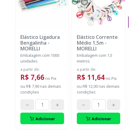
Elástico Ligadura
Elástico Corrente
A
Bengalinha
-
Médio 1,5m
-
O
MORELLI
MORELLI
T
Embalagem com 1000
Embalagem com 1,5
E
unidades
metros
S
a partir de
:
a partir de
:
R$ 7,66
R$ 11,64
no
Pix
no
Pix
ou
R$ 7,90
nas demais
ou
R$ 12,00
nas demais
condições
condições
E
Adicionar
Adicionar