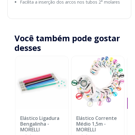
Facilita a inserção dos arcos nos tubos 2° molares
Você também pode gostar
desses
Elástico Ligadura
Elástico Corrente
A
Bengalinha
-
Médio 1,5m
-
O
MORELLI
MORELLI
T