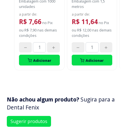
Embalagem com 1000
Embalagem com 1,5
E
unidades
metros
S
a partir de
:
a partir de
:
R$ 7,66
R$ 11,64
no
Pix
no
Pix
ou
R$ 7,90
nas demais
ou
R$ 12,00
nas demais
condições
condições
E
Adicionar
Adicionar
Não achou algum produto?
Sugira para a
Dental Fenix
Sugerir produtos