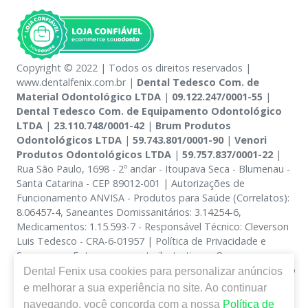
Copyright © 2022 | Todos os direitos reservados |
www.dentalfenix.com.br |
Dental Tedesco Com. de
Material Odontológico LTDA
|
09.122.247/0001-55
|
Dental Tedesco Com. de Equipamento Odontológico
LTDA
|
23.110.748/0001-42
|
Brum Produtos
Odontológicos LTDA
|
59.743.801/0001-90
|
Venori
Produtos Odontológicos LTDA
|
59.757.837/0001-22
|
Rua São Paulo, 1698 - 2º andar - Itoupava Seca - Blumenau -
Santa Catarina - CEP 89012-001 | Autorizações de
Funcionamento ANVISA - Produtos para Saúde (Correlatos):
8.06457-4, Saneantes Domissanitários: 3.14254-6,
Medicamentos: 1.15.593-7 - Responsável Técnico: Cleverson
Luis Tedesco - CRA-6-01957 | Política de Privacidade e
Segurança - Fotos meramente ilustrativas - Os preços e
condições da loja virtual estão sujeitos a alterações. Em caso
Dental Fenix
usa cookies para personalizar anúncios
de divergência de preços no site, o valor válido é o do
e melhorar a sua experiência no site. Ao continuar
Carrinho de Compra. Não vendemos por atacado, por isso
navegando, você concorda com a nossa
Política de