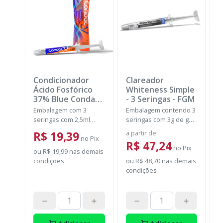
Condicionador
Clareador
K
Ácido Fosfórico
Whiteness Simple
+
37% Blue Condac
-
- 3 Seringas
-
FGM
B
FGM
N
Embalagem com 3
Embalagem contendo 3
E
seringas com 2,5ml
seringas com 3g de gel
s
cada uma e 3 ponteiras
cada uma.
F
a partir de
:
d
R$ 19,39
para aplicação.
no
Pix
c
R$ 47,24
no
Pix
A
ou
R$ 19,99
nas demais
fr
condições
ou
R$ 48,70
nas demais
P
S
condições
d
o
p
d
t