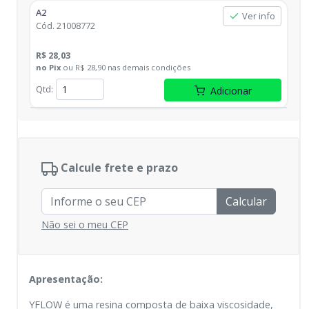
A2
Ver info
Cód.
21008772
R$ 28,03
no
Pix
ou
R$ 28,90
nas demais condições
Qtd
:
Adicionar
Calcule frete e prazo
Calcular
Não sei o meu CEP
Apresentação:
YFLOW é uma resina composta de baixa viscosidade,