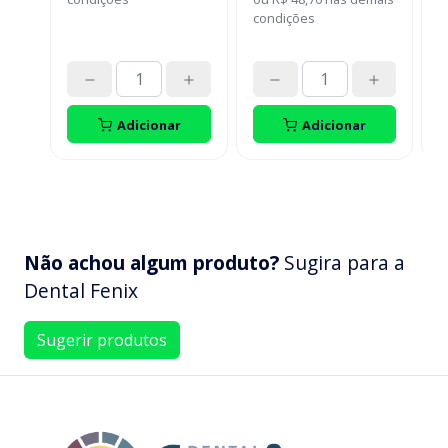
P
S
condições
d
o
p
d
t
Adicionar
Adicionar
Não achou algum produto?
Sugira para a
Dental Fenix
Sugerir produtos