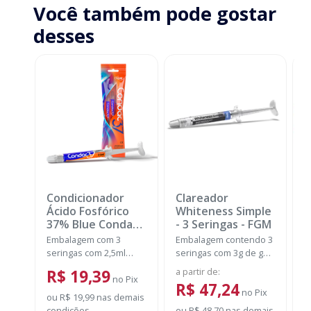
Você também pode gostar
desses
Condicionador
Clareador
K
Ácido Fosfórico
Whiteness Simple
+
37% Blue Condac
-
- 3 Seringas
-
FGM
B
FGM
N
Embalagem com 3
Embalagem contendo 3
E
seringas com 2,5ml
seringas com 3g de gel
s
cada uma e 3 ponteiras
cada uma.
F
a partir de
:
d
R$ 19,39
para aplicação.
no
Pix
c
R$ 47,24
no
Pix
A
ou
R$ 19,99
nas demais
fr
condições
ou
R$ 48,70
nas demais