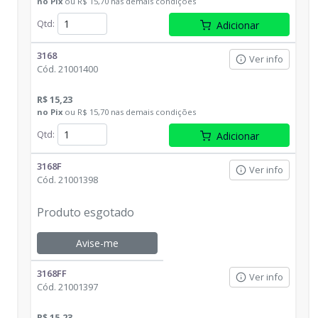
no
Pix
ou
R$ 15,70
nas demais condições
Qtd
:
Adicionar
3168
Ver info
Cód.
21001400
R$ 15,23
no
Pix
ou
R$ 15,70
nas demais condições
Qtd
:
Adicionar
3168F
Ver info
Cód.
21001398
Produto esgotado
Avise-me
3168FF
Ver info
Cód.
21001397
R$ 15,23