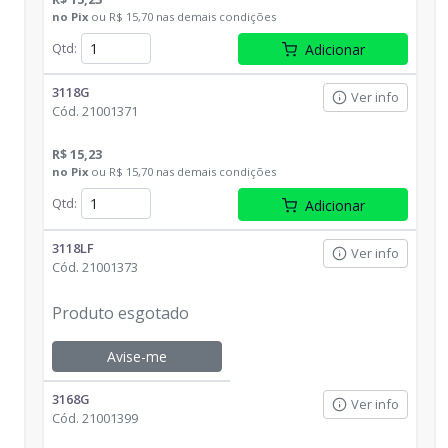
no
Pix
ou
R$ 15,70
nas demais condições
Qtd
:
Adicionar
3118G
Ver info
Cód.
21001371
R$ 15,23
no
Pix
ou
R$ 15,70
nas demais condições
Qtd
:
Adicionar
3118LF
Ver info
Cód.
21001373
Produto esgotado
Avise-me
3168G
Ver info
Cód.
21001399