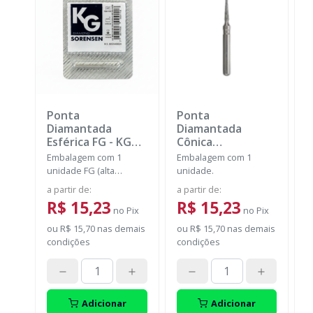
Ponta
Ponta
P
Diamantada
Diamantada
D
Esférica FG
-
KG
Cônica
I
SORENSEN
Extremidade
Embalagem com 1
Embalagem com 1
E
Arredondada FG
-
unidade FG (alta
unidade.
u
KG SORENSEN
rotação).
a partir de
:
a partir de
:
a
R$ 15,23
R$ 15,23
no
Pix
no
Pix
ou
R$ 15,70
nas demais
ou
R$ 15,70
nas demais
o
condições
condições
c
Adicionar
Adicionar