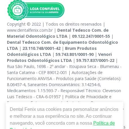
Copyright © 2022 | Todos os direitos reservados |
www.dentalfenix.com.br |
Dental Tedesco Com. de
Material Odontológico LTDA
|
09.122.247/0001-55
|
Dental Tedesco Com. de Equipamento Odontológico
LTDA
|
23.110.748/0001-42
|
Brum Produtos
Odontológicos LTDA
|
59.743.801/0001-90
|
Venori
Produtos Odontológicos LTDA
|
59.757.837/0001-22
|
Rua São Paulo, 1698 - 2º andar - Itoupava Seca - Blumenau -
Santa Catarina - CEP 89012-001 | Autorizações de
Funcionamento ANVISA - Produtos para Saúde (Correlatos):
8.06457-4, Saneantes Domissanitários: 3.14254-6,
Medicamentos: 1.15.593-7 - Responsável Técnico: Cleverson
Luis Tedesco - CRA-6-01957 | Política de Privacidade e
Segurança - Fotos meramente ilustrativas - Os preços e
condições da loja virtual estão sujeitos a alterações. Em caso
Dental Fenix
usa cookies para personalizar anúncios
de divergência de preços no site, o valor válido é o do
e melhorar a sua experiência no site. Ao continuar
Carrinho de Compra. Não vendemos por atacado, por isso
navegando, você concorda com a nossa
Política de
nos reservamos o direito de não atender compras de grandes