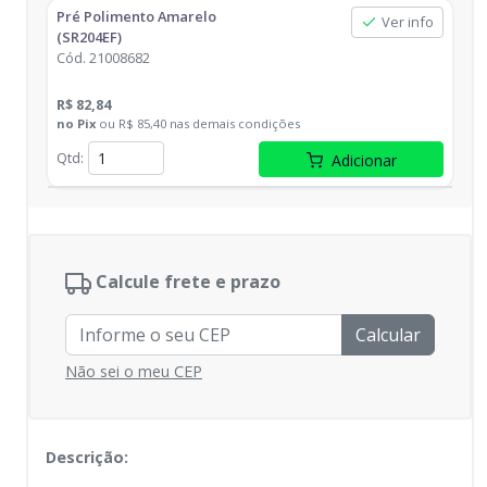
Pré Polimento Amarelo
Ver info
(SR204EF)
Cód.
21008682
R$ 82,84
no
Pix
ou
R$ 85,40
nas demais condições
Qtd
:
Adicionar
Calcule frete e prazo
Calcular
Não sei o meu CEP
Descrição: