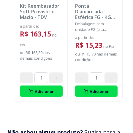
Kit Reembasador
Ponta
R
Soft Provisório
Diamantada
P
Macio
-
TDV
Esférica FG
-
KG
SORENSEN
Embalagem com 1
E
a partir de
:
unidade FG (alta
c
R$ 163,15
no
rotação).
m
a partir de
:
a
m
R$ 15,23
Pix
no
Pix
ou
R$ 168,20
nas
ou
R$ 15,70
nas demais
P
demais condições
condições
o
d
Adicionar
Adicionar
Não achou algum produto?
Sugira para a