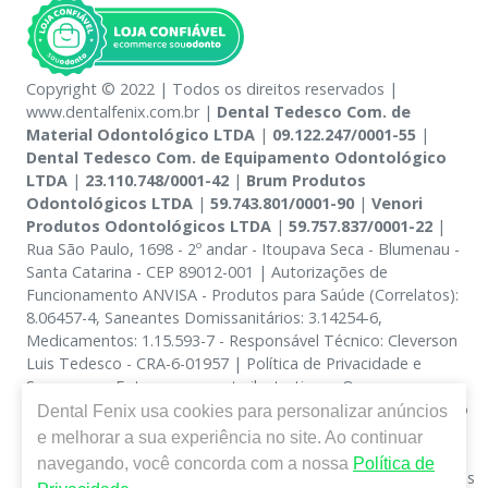
Copyright © 2022 | Todos os direitos reservados |
www.dentalfenix.com.br |
Dental Tedesco Com. de
Material Odontológico LTDA
|
09.122.247/0001-55
|
Dental Tedesco Com. de Equipamento Odontológico
LTDA
|
23.110.748/0001-42
|
Brum Produtos
Odontológicos LTDA
|
59.743.801/0001-90
|
Venori
Produtos Odontológicos LTDA
|
59.757.837/0001-22
|
Rua São Paulo, 1698 - 2º andar - Itoupava Seca - Blumenau -
Santa Catarina - CEP 89012-001 | Autorizações de
Funcionamento ANVISA - Produtos para Saúde (Correlatos):
8.06457-4, Saneantes Domissanitários: 3.14254-6,
Medicamentos: 1.15.593-7 - Responsável Técnico: Cleverson
Luis Tedesco - CRA-6-01957 | Política de Privacidade e
Segurança - Fotos meramente ilustrativas - Os preços e
condições da loja virtual estão sujeitos a alterações. Em caso
Dental Fenix
usa cookies para personalizar anúncios
de divergência de preços no site, o valor válido é o do
e melhorar a sua experiência no site. Ao continuar
Carrinho de Compra. Não vendemos por atacado, por isso
navegando, você concorda com a nossa
Política de
nos reservamos o direito de não atender compras de grandes