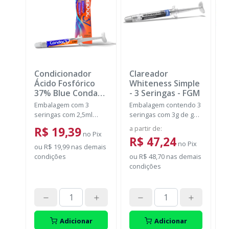
Condicionador
Clareador
K
Ácido Fosfórico
Whiteness Simple
+
37% Blue Condac
-
- 3 Seringas
-
FGM
B
FGM
N
Embalagem com 3
Embalagem contendo 3
E
seringas com 2,5ml
seringas com 3g de gel
s
cada uma e 3 ponteiras
cada uma.
F
a partir de
:
d
R$ 19,39
para aplicação.
no
Pix
c
R$ 47,24
no
Pix
A
ou
R$ 19,99
nas demais
fr
condições
ou
R$ 48,70
nas demais
P
S
condições
d
o
p
d
t
Adicionar
Adicionar