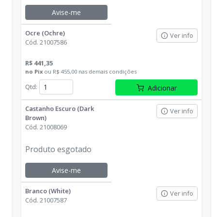
Avise-me
Ocre (Ochre)
Ver info
Cód.
21007586
R$ 441,35
no
Pix
ou
R$ 455,00
nas demais condições
Qtd
:
Adicionar
Castanho Escuro (Dark
Ver info
Brown)
Cód.
21008069
Produto esgotado
Avise-me
Branco (White)
Ver info
Cód.
21007587