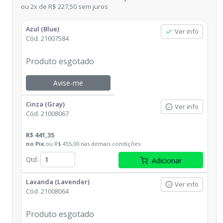
ou
2
x
de
R$ 227,50
sem juros
Azul (Blue)
Ver info
Cód.
21007584
Produto esgotado
Avise-me
Cinza (Gray)
Ver info
Cód.
21008067
R$ 441,35
no
Pix
ou
R$ 455,00
nas demais condições
Qtd
:
Adicionar
Lavanda (Lavender)
Ver info
Cód.
21008064
Produto esgotado