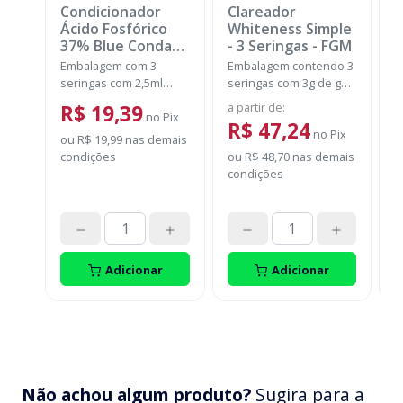
Condicionador
Clareador
K
Ácido Fosfórico
Whiteness Simple
+
37% Blue Condac
-
- 3 Seringas
-
FGM
B
FGM
N
Embalagem com 3
Embalagem contendo 3
E
seringas com 2,5ml
seringas com 3g de gel
s
cada uma e 3 ponteiras
cada uma.
F
a partir de
:
d
R$ 19,39
para aplicação.
no
Pix
c
R$ 47,24
no
Pix
A
ou
R$ 19,99
nas demais
fr
condições
ou
R$ 48,70
nas demais
P
S
condições
d
o
p
d
t
Adicionar
Adicionar
Não achou algum produto?
Sugira para a