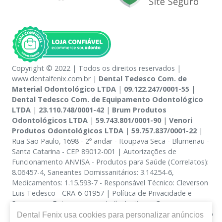
Copyright © 2022 | Todos os direitos reservados |
www.dentalfenix.com.br |
Dental Tedesco Com. de
Material Odontológico LTDA
|
09.122.247/0001-55
|
Dental Tedesco Com. de Equipamento Odontológico
LTDA
|
23.110.748/0001-42
|
Brum Produtos
Odontológicos LTDA
|
59.743.801/0001-90
|
Venori
Produtos Odontológicos LTDA
|
59.757.837/0001-22
|
Rua São Paulo, 1698 - 2º andar - Itoupava Seca - Blumenau -
Santa Catarina - CEP 89012-001 | Autorizações de
Funcionamento ANVISA - Produtos para Saúde (Correlatos):
8.06457-4, Saneantes Domissanitários: 3.14254-6,
Medicamentos: 1.15.593-7 - Responsável Técnico: Cleverson
Luis Tedesco - CRA-6-01957 | Política de Privacidade e
Segurança - Fotos meramente ilustrativas - Os preços e
condições da loja virtual estão sujeitos a alterações. Em caso
Dental Fenix
usa cookies para personalizar anúncios