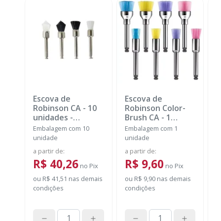
Escova de
Escova de
M
Robinson CA - 10
Robinson Color-
R
unidades
-
Brush CA - 1
B
MICRODONT
unidade
-
u
Embalagem com 10
Embalagem com 1
E
AMERICAN BURRS
A
unidade
unidade
u
a partir de
:
a partir de
:
a
R$ 40,26
R$ 9,60
no
Pix
no
Pix
ou
R$ 41,51
nas demais
ou
R$ 9,90
nas demais
o
condições
condições
c