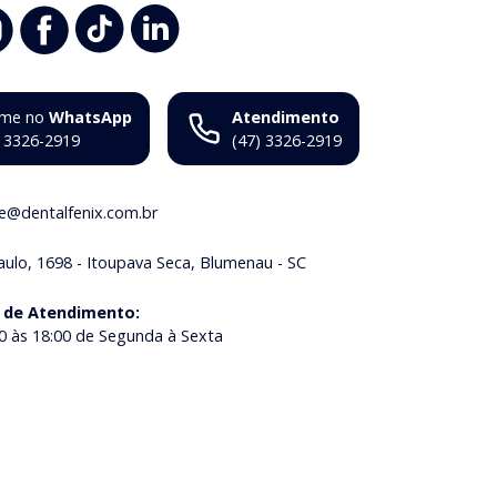
me no
WhatsApp
Atendimento
) 3326-2919
(47) 3326-2919
ne@dentalfenix.com.br
aulo, 1698 - Itoupava Seca, Blumenau - SC
 de Atendimento
:
0 às 18:00 de Segunda à Sexta