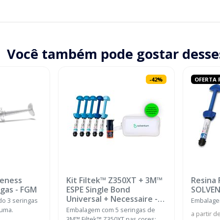
Você também pode gostar desse
-
42
%
OFERTA F
teness
Kit Filtek™ Z350XT + 3M™
Resina 
ngas
-
FGM
ESPE Single Bond
SOLVE
Universal + Necessaire
-
o 3 seringas
Embalagem
SOLVENTUM
 uma.
Embalagem com 5 seringas de
a partir d
3M™ Filtek™ Z350XT nas cores: