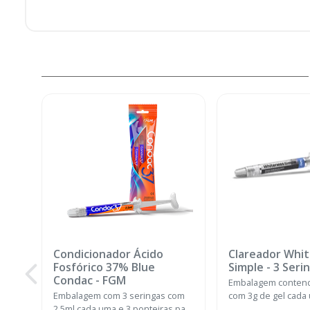
Condicionador Ácido
Clareador Whi
Fosfórico 37% Blue
Simple - 3 Seri
Condac
-
FGM
Embalagem contend
Embalagem com 3 seringas com
com 3g de gel cada
2,5ml cada uma e 3 ponteiras para