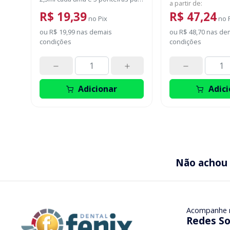
a partir de
:
aplicação.
R$ 19,39
R$ 47,24
no
Pix
no
ou
R$ 19,99
nas demais
ou
R$ 48,70
nas de
condições
condições
Adicionar
Adici
Não achou
Acompanhe 
Redes So