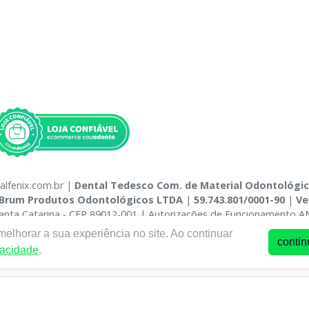
alfenix.com.br |
Dental Tedesco Com. de Material Odontológi
Brum Produtos Odontológicos LTDA
|
59.743.801/0001-90
|
Ve
 Santa Catarina - CEP 89012-001 | Autorizações de Funcionamento A
nsável Técnico: Cleverson Luis Tedesco - CRA-6-01957 | Política de
elhorar a sua experiência no site. Ao continuar
contin
s. Em caso de divergência de preços no site, o valor válido é o do 
vacidade
.
mes pelo site.
E-commerce produzido por
Sou Odonto Ecommerce
.