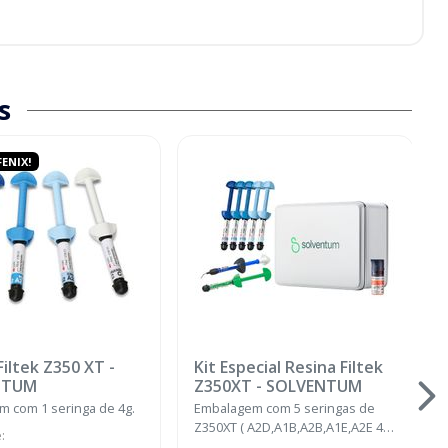
s
ENIX!
Filtek Z350 XT
-
Kit Especial Resina Filtek
NTUM
Z350XT
-
SOLVENTUM
 com 1 seringa de 4g.
Embalagem com 5 seringas de
Z350XT ( A2D,A1B,A2B,A1E,A2E 4g)
e
:
+ 1 scotchbond plus 1,5ml + 1