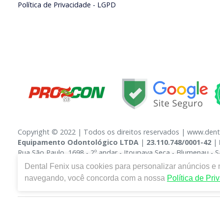
Política de Privacidade - LGPD
Copyright © 2022 | Todos os direitos reservados | www.dent
Equipamento Odontológico LTDA
|
23.110.748/0001-42
|
Rua São Paulo, 1698 - 2º andar - Itoupava Seca - Blumenau -
Domissanitários: 3.14254-6, Medicamentos: 1.15.593-7 - Respo
Dental Fenix
usa cookies para personalizar anúncios e m
preços e condições da loja virtual estão sujeitos a alteraçõe
navegando, você concorda com a nossa
Política de Pri
reservamos o direito de não atender compras de grandes volu