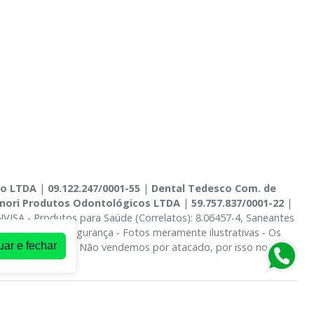
co LTDA
|
09.122.247/0001-55
|
Dental Tedesco Com. de
nori Produtos Odontológicos LTDA
|
59.757.837/0001-22
|
NVISA - Produtos para Saúde (Correlatos): 8.06457-4, Saneantes
 Privacidade e Segurança - Fotos meramente ilustrativas - Os
uar e fechar
Carrinho de Compra. Não vendemos por atacado, por isso nos