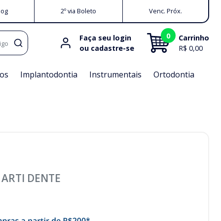
log
2º via Boleto
Venc. Próx.
0
Faça seu login
Carrinho
igo
ou cadastre-se
R$ 0,00
os
Implantodontia
Instrumentais
Ortodontia
-
ARTI DENTE