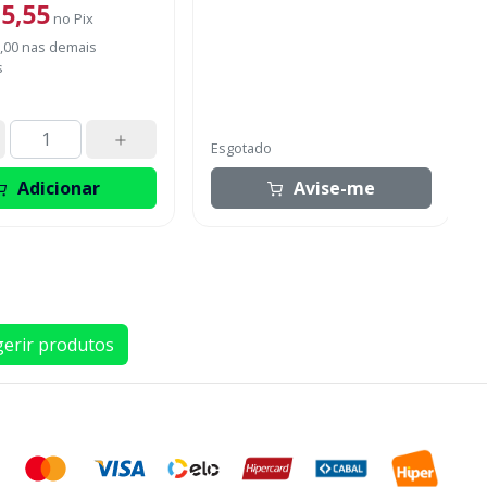
5,55
no
Pix
filtek supreme A2 de 2g + 1 filtek
one A2 de 4g + lata.
,00
nas demais
s
Esgotado
Adicionar
Avise-me
erir produtos