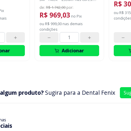
R$ 30
A1B, A2B, A3B, A2E, A2D Grátis: 1
de
:
R$ 1.742,00
por
:
Pix
frasco de 3M™ ESPE Single Bond
ou
R$ 315
R$ 969,03
Universal de 3 ml 1 Necessaire
no
Pix
mais
condiçõe
para armazenamento e
ou
R$ 999,00
nas demais
transporte
condições
onar
Adicionar
 algum produto?
Sugira para a
Dental Fenix
Sug
nas
ciais