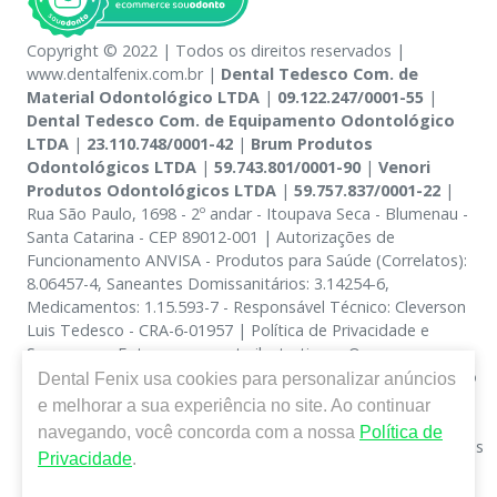
Copyright © 2022 | Todos os direitos reservados |
www.dentalfenix.com.br |
Dental Tedesco Com. de
Material Odontológico LTDA
|
09.122.247/0001-55
|
Dental Tedesco Com. de Equipamento Odontológico
LTDA
|
23.110.748/0001-42
|
Brum Produtos
Odontológicos LTDA
|
59.743.801/0001-90
|
Venori
Produtos Odontológicos LTDA
|
59.757.837/0001-22
|
Rua São Paulo, 1698 - 2º andar - Itoupava Seca - Blumenau -
Santa Catarina - CEP 89012-001 | Autorizações de
Funcionamento ANVISA - Produtos para Saúde (Correlatos):
8.06457-4, Saneantes Domissanitários: 3.14254-6,
Medicamentos: 1.15.593-7 - Responsável Técnico: Cleverson
Luis Tedesco - CRA-6-01957 | Política de Privacidade e
Segurança - Fotos meramente ilustrativas - Os preços e
condições da loja virtual estão sujeitos a alterações. Em caso
Dental Fenix
usa cookies para personalizar anúncios
de divergência de preços no site, o valor válido é o do
e melhorar a sua experiência no site. Ao continuar
Carrinho de Compra. Não vendemos por atacado, por isso
navegando, você concorda com a nossa
Política de
nos reservamos o direito de não atender compras de grandes
Privacidade
.
volumes pelo site.