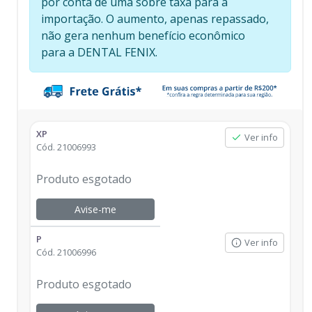
por conta de uma sobre taxa para a
importação. O aumento, apenas repassado,
não gera nenhum benefício econômico
para a DENTAL FENIX.
XP
Ver info
Cód.
21006993
Produto esgotado
Avise-me
P
Ver info
Cód.
21006996
Produto esgotado