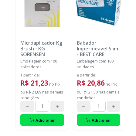
Microaplicador Kg
Babador
B
Brush
-
KG
Impermeável Slim
D
SORENSEN
-
BEST CARE
B
Embalagem com 100
Embalagem com 100
E
aplicadores
unidades.
u
B
a partir de
:
a partir de
:
a
R
R$ 21,23
R$ 20,86
no
Pix
no
Pix
ou
R$ 21,89
nas demais
ou
R$ 21,50
nas demais
o
condições
condições
c
Adicionar
Adicionar