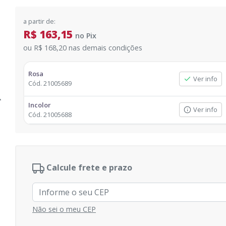
a partir de:
R$ 163,15
no
Pix
ou
R$ 168,20
nas demais condições
Rosa
Ver info
Cód.
21005689
Incolor
Ver info
Cód.
21005688
Calcule frete e prazo
Não sei o meu CEP