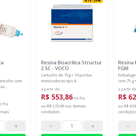
ATÉ
-
15
%
ca
Resina Bisacrílica Structur
Resina 
2 SC
-
VOCO
FGM
Cartucho de 75g + 10 pontas
Embalage
artucho com
misturadoras tipo 6.
com 75 g 
tas
automistu
a partir de
:
a partir d
R$ 553,86
R$ 62
no
Pix
o
Pix
ou
R$ 570,99
nas demais
ou
R$ 639
emais
condições
condiçõe