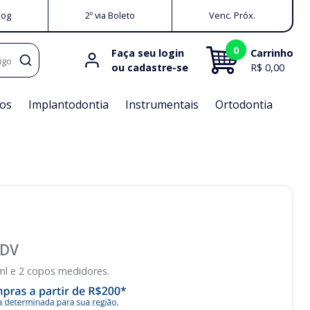
log
2º via Boleto
Venc. Próx.
0
Faça seu login
Carrinho
igo
ou cadastre-se
R$ 0,00
os
Implantodontia
Instrumentais
Ortodontia
DV
8ml e 2 copos medidores.