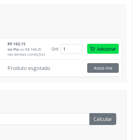
R$ 163,15
Qtd
:
Adicionar
no
Pix
ou
R$ 168,20
nas demais condições
Produto esgotado
Avise-me
Calcular