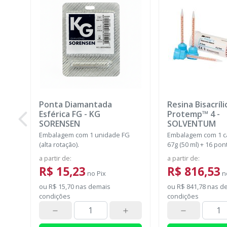
Ponta Diamantada
Resina Bisacríli
Esférica FG
-
KG
Protemp™ 4
-
SORENSEN
SOLVENTUM
Embalagem com 1 unidade FG
Embalagem com 1 c
(alta rotação).
67g (50 ml) + 16 pon
misturadoras.
a partir de
:
a partir de
:
R$ 15,23
R$ 816,53
no
Pix
n
ou
R$ 15,70
nas demais
ou
R$ 841,78
nas d
condições
condições