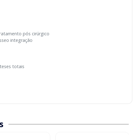
ratamento pós cirúrgico
ósseo integração
eses totais
s