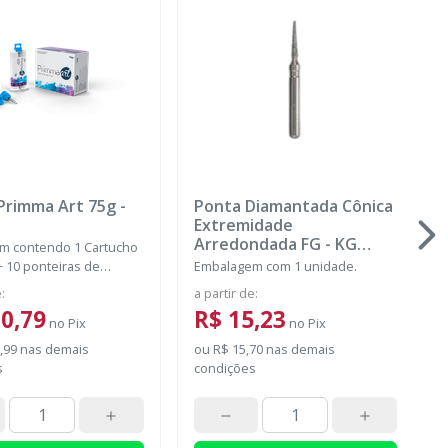
Primma Art 75g
-
Ponta Diamantada Cônica
Extremidade
Arredondada FG
-
KG
m contendo 1 Cartucho
SORENSEN
+ 10 ponteiras de
Embalagem com 1 unidade.
ra
e
:
a partir de
:
0,79
R$ 15,23
no
Pix
no
Pix
,99
nas demais
ou
R$ 15,70
nas demais
s
condições