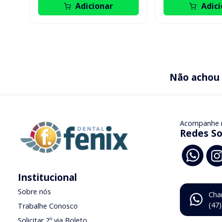
Adicionar
Adici
Não achou
Acompanhe 
Redes So
Institucional
Sobre nós
Cha
(47
Trabalhe Conosco
Solicitar 2º via Boleto