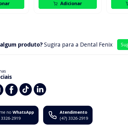
onar
Adicionar
 algum produto?
Sugira para a
Dental Fenix
Sug
nas
ciais
me no
WhatsApp
Atendimento
) 3326-2919
(47) 3326-2919