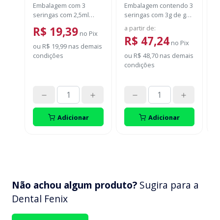
FGM
N
Embalagem com 3
Embalagem contendo 3
E
seringas com 2,5ml
seringas com 3g de gel
s
cada uma e 3 ponteiras
cada uma.
F
a partir de
:
d
R$ 19,39
para aplicação.
no
Pix
c
R$ 47,24
no
Pix
A
ou
R$ 19,99
nas demais
fr
condições
ou
R$ 48,70
nas demais
P
S
condições
d
o
p
d
t
Adicionar
Adicionar
Não achou algum produto?
Sugira para a
Dental Fenix