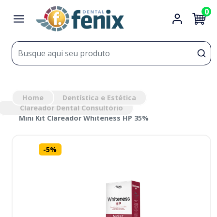
0
Home
Dentística e Estética
Clareador Dental Consultório
Mini Kit Clareador Whiteness HP 35%
-
5
%