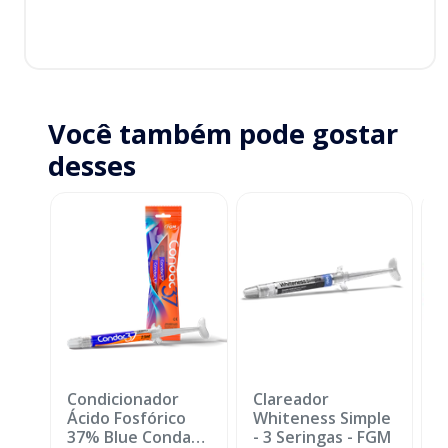
Você também pode gostar
desses
Condicionador
Clareador
K
Ácido Fosfórico
Whiteness Simple
+
37% Blue Condac
-
- 3 Seringas
-
FGM
B