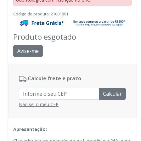
Código do produto
:
21001891
Produto esgotado
Avise-me
Calcule frete e prazo
Calcular
Não sei o meu CEP
Apresentação:
Clareador à base de peróxido de hidrogênio a 35% para