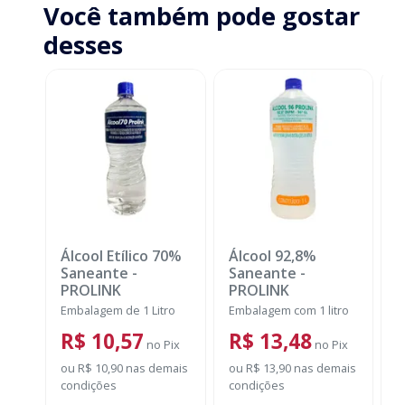
Você também pode gostar
desses
Álcool Etílico 70%
Álcool 92,8%
Á
Saneante
-
Saneante
-
S
PROLINK
PROLINK
L
Embalagem de 1 Litro
Embalagem com 1 litro
E
R$ 10,57
R$ 13,48
no
Pix
no
Pix
ou
R$ 10,90
nas demais
ou
R$ 13,90
nas demais
o
condições
condições
c