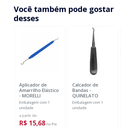
Você também pode gostar
desses
Aplicador de
Calcador de
E
Amarrilho Elástico
Bandas
-
P
-
MORELLI
QUINELATO
E
Embalagem com 1
Embalagem com 1
u
unidade
unidade.
a
a partir de
:
R$ 15,68
no
Pix
o