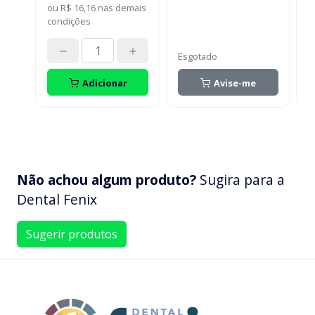
ou
R$ 16,16
nas demais
c
condições
Esgotado
Adicionar
Avise-me
Não achou algum produto?
Sugira para a
Dental Fenix
Sugerir produtos