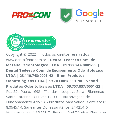
Copyright © 2022 | Todos os direitos reservados |
www.dentalfenix.com.br |
Dental Tedesco Com. de
Material Odontológico LTDA
|
09.122.247/0001-55
|
Dental Tedesco Com. de Equipamento Odontológico
LTDA
|
23.110.748/0001-42
|
Brum Produtos
Odontológicos LTDA
|
59.743.801/0001-90
|
Venori
Produtos Odontológicos LTDA
|
59.757.837/0001-22
|
Rua São Paulo, 1698 - 2º andar - Itoupava Seca - Blumenau -
Santa Catarina - CEP 89012-001 | Autorizações de
Funcionamento ANVISA - Produtos para Saúde (Correlatos):
8.06457-4, Saneantes Domissanitários: 3.14254-6,
Medicamentos: 1.15.593-7 - Responsável Técnico: Cleverson