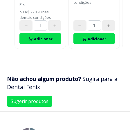
c
condições
Pix
P
E
F
ou
R$ 228,90
nas
o
M
demais condições
d
c
P
A
Adicionar
Adicionar
Não achou algum produto?
Sugira para a
Dental Fenix
Sugerir produtos