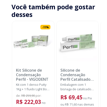
Você também pode gostar
desses
-
11
%
Kit Silicone de
Silicone de
K
Condensação
Condensação
P
Perfil
-
VIGODENT
Perfil Catalisador
-
F
VIGODENT
Kit com 1 denso Putty
Embalagem com 1
K
1Kg + 1 fluido Light Body
bisnaga de catalisador
P
120g + 1 catalisador
com 50g.
p
de
:
R$ 259,90
por
:
a
R$ 69,45
60ml.
no
Pix
E
R$ 222,03
no
D
ou
R$ 71,60
nas demais