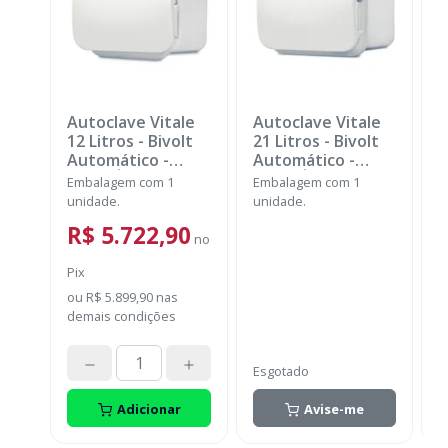
Autoclave Vitale
Autoclave Vitale
F
12 Litros - Bivolt
21 Litros - Bivolt
V
Automático
-
Automático
-
G
CRISTÓFOLI
CRISTÓFOLI
Embalagem com 1
Embalagem com 1
E
unidade.
unidade.
C
b
d
R$ 5.722,90
no
1
b
Pix
s
P
l
ou
R$ 5.899,90
nas
demais condições
o
d
Esgotado
Adicionar
Avise-me