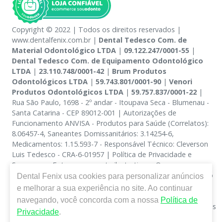
Copyright © 2022 | Todos os direitos reservados |
www.dentalfenix.com.br |
Dental Tedesco Com. de
Material Odontológico LTDA
|
09.122.247/0001-55
|
Dental Tedesco Com. de Equipamento Odontológico
LTDA
|
23.110.748/0001-42
|
Brum Produtos
Odontológicos LTDA
|
59.743.801/0001-90
|
Venori
Produtos Odontológicos LTDA
|
59.757.837/0001-22
|
Rua São Paulo, 1698 - 2º andar - Itoupava Seca - Blumenau -
Santa Catarina - CEP 89012-001 | Autorizações de
Funcionamento ANVISA - Produtos para Saúde (Correlatos):
8.06457-4, Saneantes Domissanitários: 3.14254-6,
Medicamentos: 1.15.593-7 - Responsável Técnico: Cleverson
Luis Tedesco - CRA-6-01957 | Política de Privacidade e
Segurança - Fotos meramente ilustrativas - Os preços e
condições da loja virtual estão sujeitos a alterações. Em caso
Dental Fenix
usa cookies para personalizar anúncios
de divergência de preços no site, o valor válido é o do
e melhorar a sua experiência no site. Ao continuar
Carrinho de Compra. Não vendemos por atacado, por isso
navegando, você concorda com a nossa
Política de
nos reservamos o direito de não atender compras de grandes
Privacidade
.
volumes pelo site.