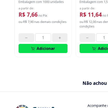
Embalagem com 1000 unidades
Embalagem com 1,5
a partir de
:
a partir de
:
R$ 7,66
R$ 11,64
no
Pix
no
ou
R$ 7,90
nas demais condições
ou
R$ 12,00
nas de
condições
Adicionar
Adici
Não achou
Acompanhe 