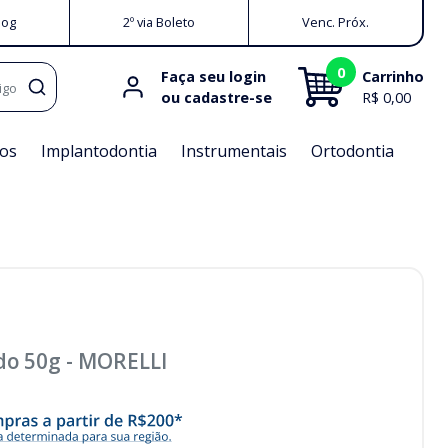
log
2º via Boleto
Venc. Próx.
0
Faça seu login
Carrinho
igo
ou cadastre-se
R$ 0,00
os
Implantodontia
Instrumentais
Ortodontia
do 50g
-
MORELLI