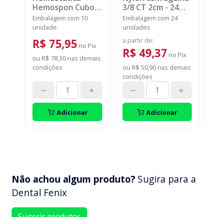
Hemospon Cubo -
3/8 CT 2cm - 24
1
10 unidades
-
unidades
-
u
Embalagem com 10
Embalagem com 24
E
MAQUIRA
SHALON
unidade.
unidades
u
a partir de
:
a
R$ 75,95
no
Pix
R$ 49,37
no
Pix
ou
R$ 78,30
nas demais
condições
ou
R$ 50,90
nas demais
o
condições
c
Adicionar
Adicionar
Não achou algum produto?
Sugira para a
Dental Fenix
Sugerir produtos