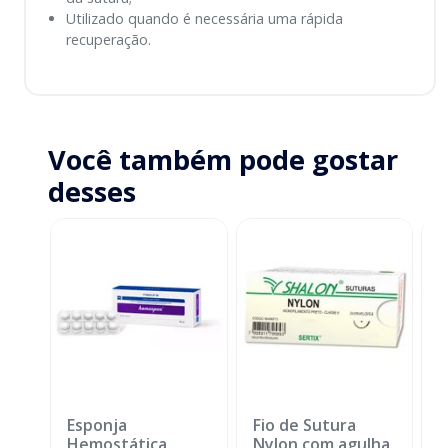
Utilizado quando é necessária uma rápida
recuperação.
Você também pode gostar
desses
Esponja
Fio de Sutura
F
Hemostática
Nylon com agulha
S