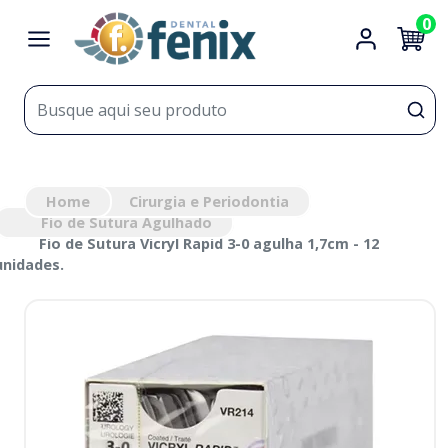
0
Home
Cirurgia e Periodontia
Fio de Sutura Agulhado
Fio de Sutura Vicryl Rapid 3-0 agulha 1,7cm - 12
unidades.