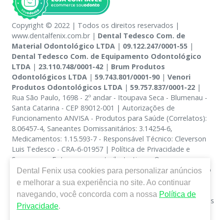
Copyright © 2022 | Todos os direitos reservados |
www.dentalfenix.com.br |
Dental Tedesco Com. de
Material Odontológico LTDA
|
09.122.247/0001-55
|
Dental Tedesco Com. de Equipamento Odontológico
LTDA
|
23.110.748/0001-42
|
Brum Produtos
Odontológicos LTDA
|
59.743.801/0001-90
|
Venori
Produtos Odontológicos LTDA
|
59.757.837/0001-22
|
Rua São Paulo, 1698 - 2º andar - Itoupava Seca - Blumenau -
Santa Catarina - CEP 89012-001 | Autorizações de
Funcionamento ANVISA - Produtos para Saúde (Correlatos):
8.06457-4, Saneantes Domissanitários: 3.14254-6,
Medicamentos: 1.15.593-7 - Responsável Técnico: Cleverson
Luis Tedesco - CRA-6-01957 | Política de Privacidade e
Segurança - Fotos meramente ilustrativas - Os preços e
condições da loja virtual estão sujeitos a alterações. Em caso
Dental Fenix
usa cookies para personalizar anúncios
de divergência de preços no site, o valor válido é o do
e melhorar a sua experiência no site. Ao continuar
Carrinho de Compra. Não vendemos por atacado, por isso
navegando, você concorda com a nossa
Política de
nos reservamos o direito de não atender compras de grandes
Privacidade
.
volumes pelo site.