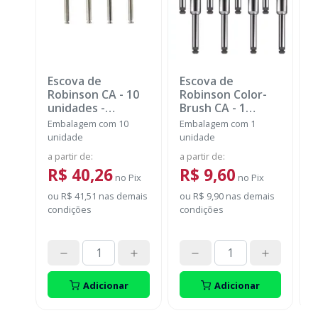
Escova de
Escova de
M
Robinson CA - 10
Robinson Color-
R
unidades
-
Brush CA - 1
B
MICRODONT
unidade
-
u
Embalagem com 10
Embalagem com 1
E
AMERICAN BURRS
A
unidade
unidade
u
a partir de
:
a partir de
:
a
R$ 40,26
R$ 9,60
no
Pix
no
Pix
ou
R$ 41,51
nas demais
ou
R$ 9,90
nas demais
o
condições
condições
c
Adicionar
Adicionar