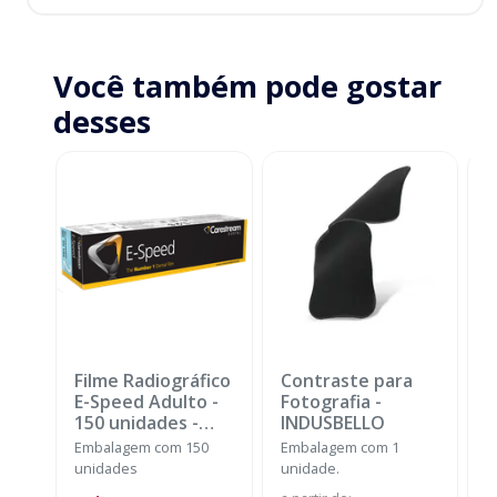
Você também pode gostar
desses
Filme Radiográfico
Contraste para
E
E-Speed Adulto -
Fotografia
-
O
150 unidades
-
INDUSBELLO
CARESTREAM
Embalagem com 150
Embalagem com 1
K
unidades
unidade.