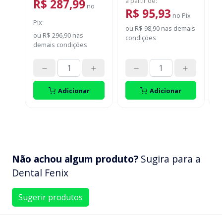
a partir de
:
R$ 287,99
no
R$ 95,93
P
no
Pix
Pix
o
ou
R$ 98,90
nas demais
ou
R$ 296,90
nas
d
condições
demais condições
Adicionar
Adicionar
Não achou algum produto?
Sugira para a
Dental Fenix
Sugerir produtos