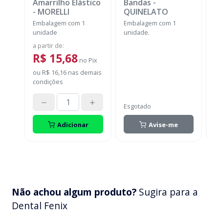
Amarrilho Elástico
Bandas
-
P
-
MORELLI
QUINELATO
E
Embalagem com 1
Embalagem com 1
u
unidade
unidade.
a
a partir de
:
R$ 15,68
no
Pix
o
ou
R$ 16,16
nas demais
c
condições
Esgotado
Adicionar
Avise-me
Não achou algum produto?
Sugira para a
Dental Fenix