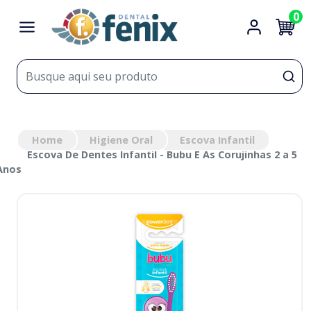
0
Home
Higiene Oral
Escova Infantil
Escova De Dentes Infantil - Bubu E As Corujinhas 2 a 5
Anos