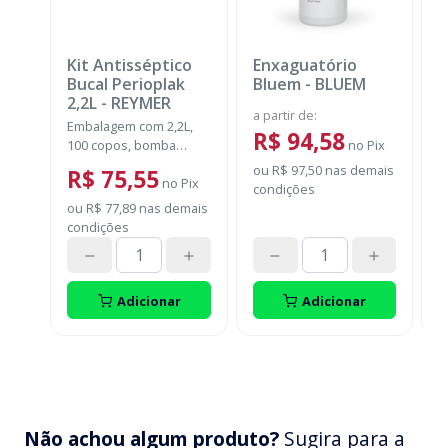
Kit Antisséptico
Enxaguatório
E
Bucal Perioplak
Bluem
-
BLUEM
S
2,2L
-
REYMER
a partir de
:
Embalagem com 2,2L,
E
R$ 94,58
100 copos, bomba
no
Pix
u
dosadora.
ou
R$ 97,50
nas demais
R$ 75,55
no
Pix
condições
ou
R$ 77,89
nas demais
o
condições
c
Adicionar
Adicionar
Não achou algum produto?
Sugira para a