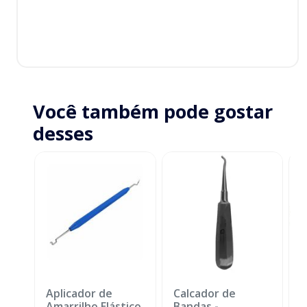
Você também pode gostar
desses
Aplicador de
Calcador de
E
Amarrilho Elástico
Bandas
-
P