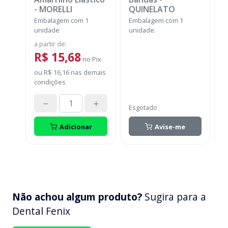
-
MORELLI
QUINELATO
E
Embalagem com 1
Embalagem com 1
u
unidade
unidade.
a
a partir de
:
R$ 15,68
no
Pix
o
ou
R$ 16,16
nas demais
c
condições
Esgotado
Adicionar
Avise-me
Não achou algum produto?
Sugira para a
Dental Fenix