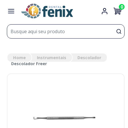
0
Home
Instrumentais
Descolador
Descolador Freer