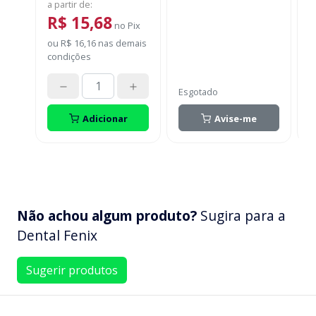
a partir de
:
R$ 15,68
no
Pix
o
ou
R$ 16,16
nas demais
c
condições
Esgotado
Adicionar
Avise-me
Não achou algum produto?
Sugira para a
Dental Fenix
Sugerir produtos