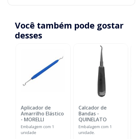
Você também pode gostar
desses
Aplicador de
Calcador de
E
Amarrilho Elástico
Bandas
-
P
-
MORELLI
QUINELATO
E
Embalagem com 1
Embalagem com 1
u
unidade
unidade.
a