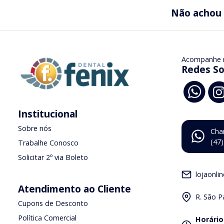
Não achou
Acompanhe 
Redes So
Institucional
Sobre nós
Cha
(47
Trabalhe Conosco
Solicitar 2º via Boleto
lojaonli
Atendimento ao Cliente
R. São P
Cupons de Desconto
Política Comercial
Horário