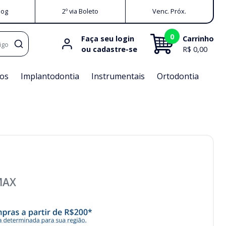
log
2º via Boleto
Venc. Próx.
0
Faça seu login
Carrinho
igo
ou cadastre-se
R$ 0,00
os
Implantodontia
Instrumentais
Ortodontia
MAX