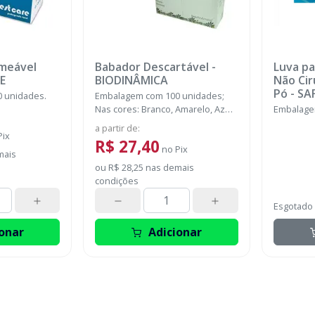
meável
Babador Descartável
-
Luva p
E
BIODINÂMICA
Não Cir
Pó
-
SA
 unidades.
Embalagem com 100 unidades;
SUPER
Nas cores: Branco, Amarelo, Azul,
Embalage
Rosa, Verde e Misto.
a partir de
:
Pix
R$ 27,40
no
Pix
mais
ou
R$ 28,25
nas demais
condições
Esgotado
onar
Adicionar