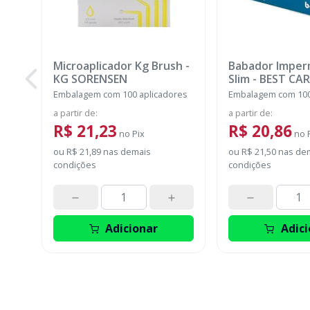
Microaplicador Kg Brush
-
Babador Imper
KG SORENSEN
Slim
-
BEST CAR
Embalagem com 100 aplicadores
Embalagem com 100
a partir de
:
a partir de
:
R$ 21,23
R$ 20,86
no
Pix
no
ou
R$ 21,89
nas demais
ou
R$ 21,50
nas de
condições
condições
Adicionar
Adici