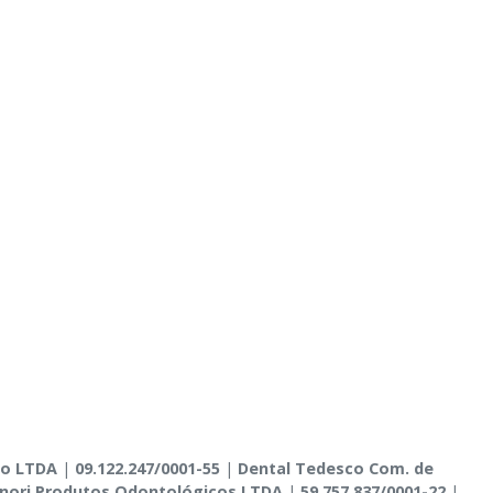
co LTDA
|
09.122.247/0001-55
|
Dental Tedesco Com. de
nori Produtos Odontológicos LTDA
|
59.757.837/0001-22
|