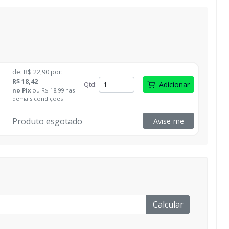
de
:
R$ 22,90
por
:
R$ 18,42
Qtd
:
Adicionar
no
Pix
ou
R$ 18,99
nas
demais condições
Produto esgotado
Avise-me
Calcular