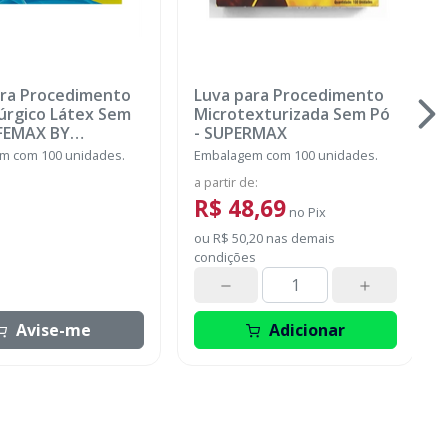
ara Procedimento
Luva para Procedimento
úrgico Látex Sem
Microtexturizada Sem Pó
FEMAX BY
-
SUPERMAX
MAX
m com 100 unidades.
Embalagem com 100 unidades.
a partir de
:
R$ 48,69
no
Pix
ou
R$ 50,20
nas demais
condições
Avise-me
Adicionar