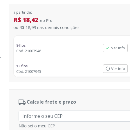
a partir de:
R$ 18,42
no
Pix
ou
R$ 18,99
nas demais condições
9 fios
Ver info
Cód.
21007946
13 fios
Ver info
Cód.
21007945
Calcule frete e prazo
Não sei o meu CEP