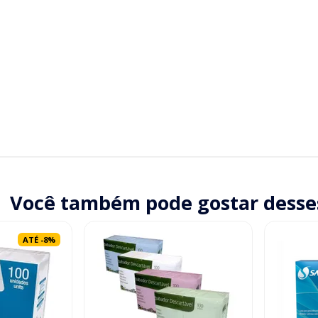
Você também pode gostar desse
ATÉ
-
8
%