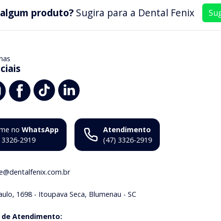
 algum produto?
Sugira para a
Dental Fenix
Sug
nas
ciais
me no
WhatsApp
Atendimento
) 3326-2919
(47) 3326-2919
ne@dentalfenix.com.br
aulo, 1698 - Itoupava Seca, Blumenau - SC
 de Atendimento
: