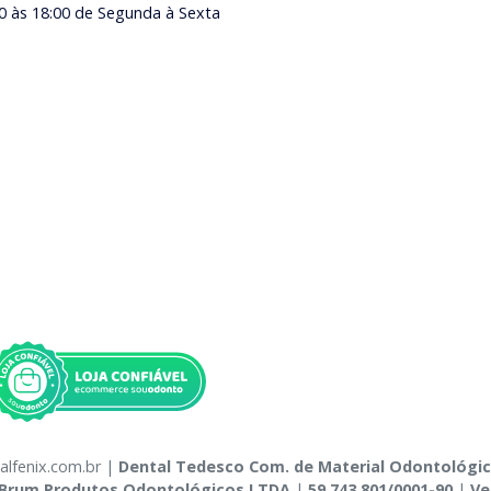
0 às 18:00 de Segunda à Sexta
alfenix.com.br |
Dental Tedesco Com. de Material Odontológi
Brum Produtos Odontológicos LTDA
|
59.743.801/0001-90
|
Ve