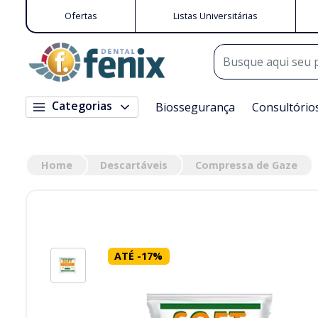
Ofertas
Listas Universitárias
Categorias
Biossegurança
Consultório
Home
Descartáveis
Compressa de Gaze
ATÉ
-
17
%