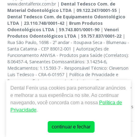
www.dentalfenix.com.br |
Dental Tedesco Com. de
Material Odontológico LTDA
|
09.122.247/0001-55
|
Dental Tedesco Com. de Equipamento Odontológico
LTDA
|
23.110.748/0001-42
|
Brum Produtos
Odontológicos LTDA
|
59.743.801/0001-90
|
Venori
Produtos Odontológicos LTDA
|
59.757.837/0001-22
|
Rua São Paulo, 1698 - 2º andar - Itoupava Seca - Blumenau -
Santa Catarina - CEP 89012-001 | Autorizações de
Funcionamento ANVISA - Produtos para Saúde (Correlatos):
8.06457-4, Saneantes Domissanitários: 3.14254-6,
Medicamentos: 1.15.593-7 - Responsável Técnico: Cleverson
Luis Tedesco - CRA-6-01957 | Política de Privacidade e
Segurança - Fotos meramente ilustrativas - Os preços e
condições da loja virtual estão sujeitos a alterações. Em caso
Dental Fenix
usa cookies para personalizar anúncios
de divergência de preços no site, o valor válido é o do
e melhorar a sua experiência no site. Ao continuar
Carrinho de Compra. Não vendemos por atacado, por isso
navegando, você concorda com a nossa
Política de
nos reservamos o direito de não atender compras de grandes
Privacidade
.
volumes pelo site.
continuar e fechar
E-commerce produzido por
Sou Odonto Ecommerce
.