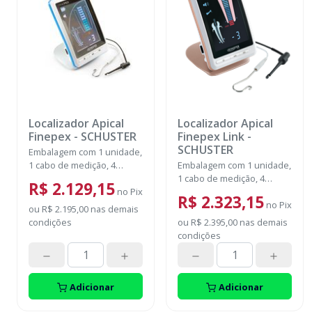
Localizador Apical
Localizador Apical
Finepex
-
SCHUSTER
Finepex Link
-
SCHUSTER
Embalagem com 1 unidade,
1 cabo de medição, 4
Embalagem com 1 unidade,
suportes de lima, 4 clipes
1 cabo de medição, 4
R$ 2.129,15
labiais, 1 testador de
no
Pix
suportes de lima, 4 clipes
R$ 2.323,15
funções, 1 bateria
labiais, 1 testador de
no
Pix
ou
R$ 2.195,00
nas demais
recarregável, 2
funções, 1 bateria
condições
ou
R$ 2.395,00
nas demais
posicionador de stop de
recarregável, 2
condições
silicone. Bivolt.
posicionador de stop de
silicone. Bivolt.
Adicionar
Adicionar