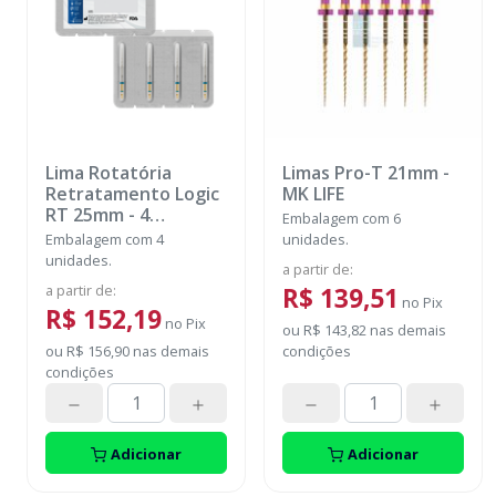
Lima Rotatória
Limas Pro-T 21mm
-
Retratamento Logic
MK LIFE
RT 25mm - 4
Embalagem com 6
unidades
-
EASY
Embalagem com 4
unidades.
unidades.
a partir de
:
a partir de
:
R$ 139,51
no
Pix
R$ 152,19
no
Pix
ou
R$ 143,82
nas demais
ou
R$ 156,90
nas demais
condições
condições
Adicionar
Adicionar