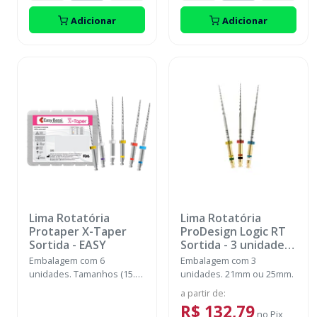
Adicionar
Adicionar
Lima Rotatória
Lima Rotatória
Protaper X-Taper
ProDesign Logic RT
Sortida
-
EASY
Sortida - 3 unidades
-
EASY
Embalagem com 6
Embalagem com 3
unidades. Tamanhos (15.10
unidades. 21mm ou 25mm.
17mm/ 18.02 / 20.04/ 20.07/
a partir de
:
25.08/ 30.09 25mm).
R$ 132,79
no
Pix