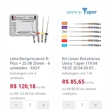
Lima Reciprocante R-
Kit Limas Rotatórias
Plus + 25.08 25mm - 4
Univy Taper (19.04
unidades
-
EASY
18.02 20.04 20.07
25.08 30.09) 25mm - 6
Embalagem com 4
Embalagem com 1 Kit
unidades
-
UNIVY
unidades.
R$ 85,65
no
Pix
R$ 120,18
no
Pix
ou
R$ 88,30
nas demais
ou
R$ 123,90
nas demais
condições
condições