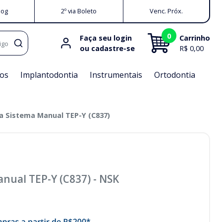
log
2º via Boleto
Venc. Próx.
0
Faça seu login
Carrinho
igo
ou cadastre-se
R$ 0,00
os
Implantodontia
Instrumentais
Ortodontia
a Sistema Manual TEP-Y (C837)
anual TEP-Y (C837)
-
NSK