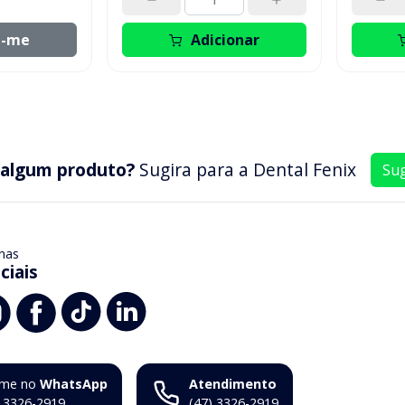
e-me
Adicionar
 algum produto?
Sugira para a
Dental Fenix
Sug
nas
ciais
me no
WhatsApp
Atendimento
) 3326-2919
(47) 3326-2919