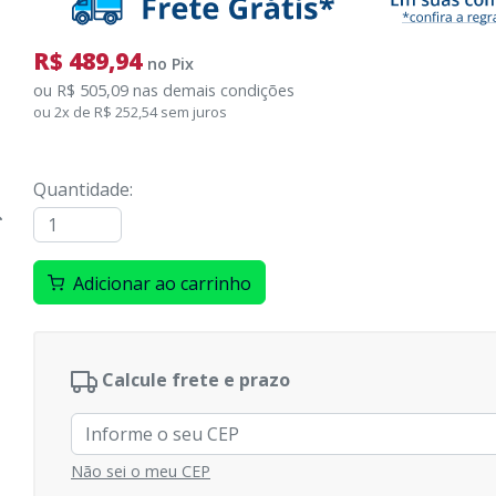
R$ 489,94
no
Pix
ou
R$ 505,09
nas demais condições
ou
2
x
de
R$ 252,54
sem juros
Quantidade
:
Adicionar ao carrinho
Calcule frete e prazo
Não sei o meu CEP