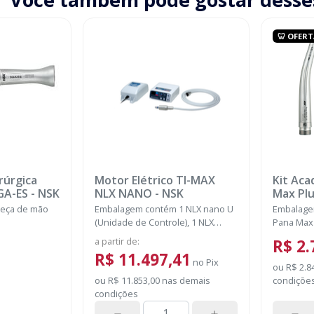
🦷 OFERT
rúrgica
Motor Elétrico TI-MAX
Kit Aca
1:1 SGA-ES
-
NSK
NLX NANO
-
NSK
Max Plu
eça de mão
Embalagem contém 1 NLX nano U
Embalagem
(Unidade de Controle), 1 NLX
Pana Max 
nano (Micromotor), 1 NLX CD
FX23 PB +
a partir de
:
R$ 2.
(Cabo), 1 NLAC (Adaptador CA)
motor FX
R$ 11.497,41
(120V ou 230V)
no
Pix
Lubrifica
ou
R$ 2.8
ou
R$ 11.853,00
nas demais
condiçõe
condições