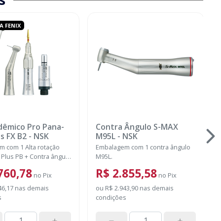
A FENIX
dêmico Pro Pana-
Contra Ângulo S-MAX
s FX B2
-
NSK
M95L
-
NSK
 com 1 Alta rotação
Embalagem com 1 contra ângulo
Plus PB + Contra ângulo
M95L.
 Peça reta FX65 + Micro
760,78
R$ 2.855,58
205 e acompanha 1
no
Pix
no
Pix
nte Pana Spray
46,17
nas demais
ou
R$ 2.943,90
nas demais
s
condições