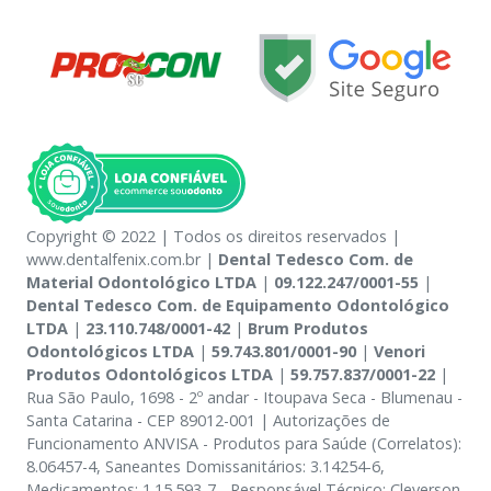
Copyright © 2022 | Todos os direitos reservados |
www.dentalfenix.com.br |
Dental Tedesco Com. de
Material Odontológico LTDA
|
09.122.247/0001-55
|
Dental Tedesco Com. de Equipamento Odontológico
LTDA
|
23.110.748/0001-42
|
Brum Produtos
Odontológicos LTDA
|
59.743.801/0001-90
|
Venori
Produtos Odontológicos LTDA
|
59.757.837/0001-22
|
Rua São Paulo, 1698 - 2º andar - Itoupava Seca - Blumenau -
Santa Catarina - CEP 89012-001 | Autorizações de
Funcionamento ANVISA - Produtos para Saúde (Correlatos):
8.06457-4, Saneantes Domissanitários: 3.14254-6,
Medicamentos: 1.15.593-7 - Responsável Técnico: Cleverson