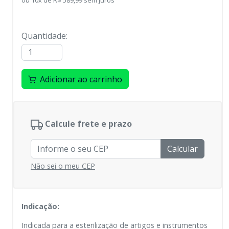
ou
10
x
de
R$ 589,99
sem juros
Quantidade
:
Adicionar ao carrinho
Calcule frete e prazo
Calcular
Não sei o meu CEP
Indicação:
Indicada para a esterilização de artigos e instrumentos