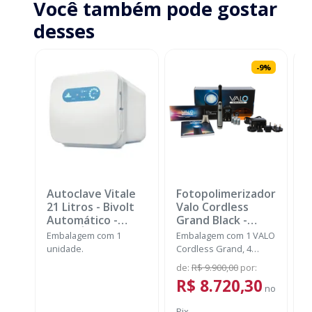
Você também pode gostar
desses
-
9
%
Autoclave Vitale
Fotopolimerizador
M
21 Litros - Bivolt
Valo Cordless
I
Automático
-
Grand Black
-
P
CRISTÓFOLI
ULTRADENT
M
Embalagem com 1
Embalagem com 1 VALO
E
(
unidade.
Cordless Grand, 4
U
baterias recarregáveis,
c
de
:
R$ 9.900,00
por
:
1 carregador, 50
d
R$ 8.720,30
barreiras protetoras, 1
no
L
suporte, 1 protetor de
c
Pix