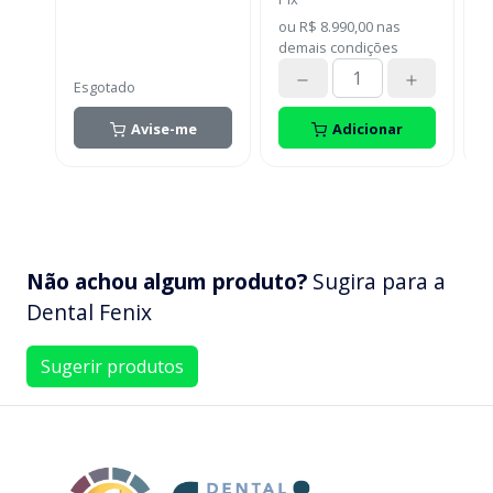
luz.
m
(
ou
R$ 8.990,00
nas
i
demais condições
o
Esgotado
V
Avise-me
Adicionar
Não achou algum produto?
Sugira para a
Dental Fenix
Sugerir produtos