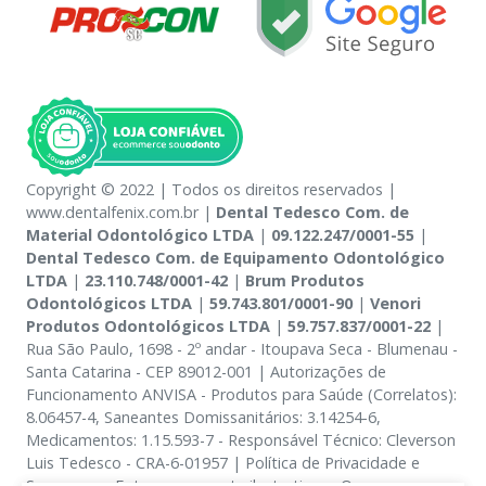
Copyright © 2022 | Todos os direitos reservados |
www.dentalfenix.com.br |
Dental Tedesco Com. de
Material Odontológico LTDA
|
09.122.247/0001-55
|
Dental Tedesco Com. de Equipamento Odontológico
LTDA
|
23.110.748/0001-42
|
Brum Produtos
Odontológicos LTDA
|
59.743.801/0001-90
|
Venori
Produtos Odontológicos LTDA
|
59.757.837/0001-22
|
Rua São Paulo, 1698 - 2º andar - Itoupava Seca - Blumenau -
Santa Catarina - CEP 89012-001 | Autorizações de
Funcionamento ANVISA - Produtos para Saúde (Correlatos):
8.06457-4, Saneantes Domissanitários: 3.14254-6,
Medicamentos: 1.15.593-7 - Responsável Técnico: Cleverson
Luis Tedesco - CRA-6-01957 | Política de Privacidade e
Segurança - Fotos meramente ilustrativas - Os preços e