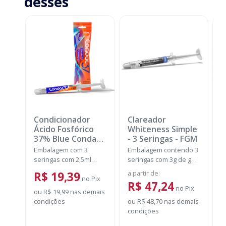
desses
Condicionador
Clareador
K
Ácido Fosfórico
Whiteness Simple
+
37% Blue Condac
-
- 3 Seringas
-
FGM
B
FGM
N
Embalagem com 3
Embalagem contendo 3
E
seringas com 2,5ml
seringas com 3g de gel
s
cada uma e 3 ponteiras
cada uma.
F
a partir de
:
d
R$ 19,39
para aplicação.
no
Pix
c
R$ 47,24
no
Pix
A
ou
R$ 19,99
nas demais
fr
condições
ou
R$ 48,70
nas demais
P
S
condições
d
o