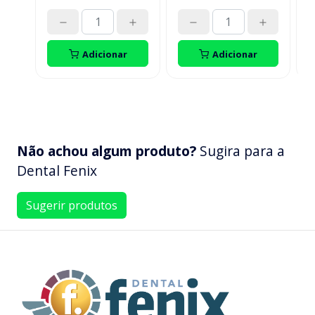
p
d
t
Adicionar
Adicionar
Não achou algum produto?
Sugira para a
Dental Fenix
Sugerir produtos