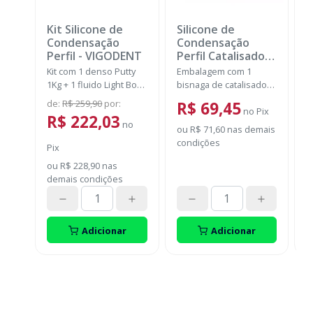
Kit Silicone de
Silicone de
K
Condensação
Condensação
P
Perfil
-
VIGODENT
Perfil Catalisador
-
F
VIGODENT
Kit com 1 denso Putty
Embalagem com 1
K
1Kg + 1 fluido Light Body
bisnaga de catalisador
P
120g + 1 catalisador
com 50g.
p
de
:
R$ 259,90
por
:
a
R$ 69,45
60ml.
no
Pix
E
R$ 222,03
no
D
ou
R$ 71,60
nas demais
c
condições
Pix
P
E
F
ou
R$ 228,90
nas
o
M
demais condições
d
c
P
A
Adicionar
Adicionar