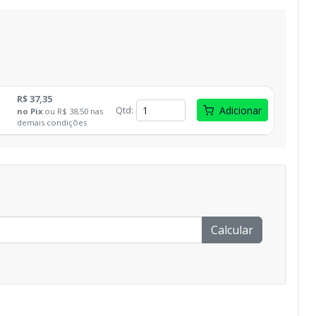
R$ 37,35
Qtd
:
Adicionar
no
Pix
ou
R$ 38,50
nas
demais condições
Calcular