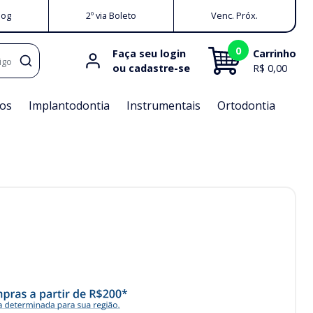
log
2º via Boleto
Venc. Próx.
0
Faça seu login
Carrinho
igo
ou cadastre-se
R$ 0,00
os
Implantodontia
Instrumentais
Ortodontia