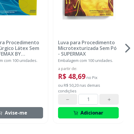
ara Procedimento
Luva para Procedimento
úrgico Látex Sem
Microtexturizada Sem Pó
FEMAX BY
-
SUPERMAX
MAX
m com 100 unidades.
Embalagem com 100 unidades.
a partir de
:
R$ 48,69
no
Pix
ou
R$ 50,20
nas demais
condições
Avise-me
Adicionar