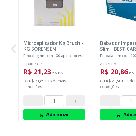
Microaplicador Kg Brush
-
Babador Imper
KG SORENSEN
Slim
-
BEST CAR
Embalagem com 100 aplicadores
Embalagem com 100
a partir de
:
a partir de
:
R$ 21,23
R$ 20,86
no
Pix
no
ou
R$ 21,89
nas demais
ou
R$ 21,50
nas de
condições
condições
Adicionar
Adici