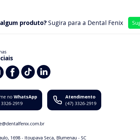
 algum produto?
Sugira para a
Dental Fenix
Sug
nas
ciais
me no
WhatsApp
Atendimento
) 3326-2919
(47) 3326-2919
ne@dentalfenix.com.br
aulo, 1698 - Itoupava Seca, Blumenau - SC