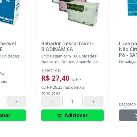
meável
Babador Descartável
-
Luva p
E
BIODINÂMICA
Não Cir
Pó
-
SA
 unidades.
Embalagem com 100 unidades;
SUPER
Nas cores: Branco, Amarelo, Azul,
Embalage
Rosa, Verde e Misto.
a partir de
:
Pix
R$ 27,40
no
Pix
mais
ou
R$ 28,25
nas demais
condições
Esgotado
onar
Adicionar