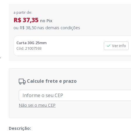
a partir de:
R$ 37,35
no
Pix
ou
R$ 38,50
nas demais condições
Curta 30G 25mm
Ver info
Cód.
21007593
Calcule frete e prazo
Não sei o meu CEP
Descrição: