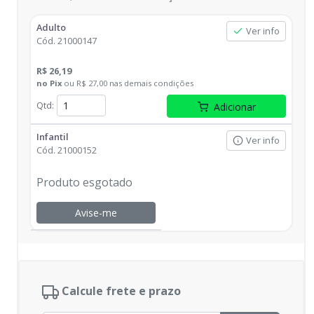
Adulto
Ver info
Cód.
21000147
R$ 26,19
no
Pix
ou
R$ 27,00
nas demais condições
Qtd
:
Adicionar
Infantil
Ver info
Cód.
21000152
Produto esgotado
Avise-me
Calcule frete e prazo