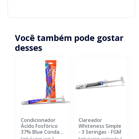
Você também pode gostar
desses
Condicionador
Clareador
K
Ácido Fosfórico
Whiteness Simple
+
37% Blue Condac
-
- 3 Seringas
-
FGM
B
FGM
N
Embalagem com 3
Embalagem contendo 3
E