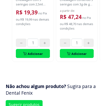
seringas com 2,5ml
seringas com 3g de gel
s
cada uma e 3 ponteiras
cada uma.
F
a partir de
:
d
R$ 19,39
para aplicação.
no
Pix
c
R$ 47,24
no
Pix
A
ou
R$ 19,99
nas demais
fr
condições
ou
R$ 48,70
nas demais
P
S
condições
d
o
p
d
t
Adicionar
Adicionar
Não achou algum produto?
Sugira para a
Dental Fenix
Sugerir produtos