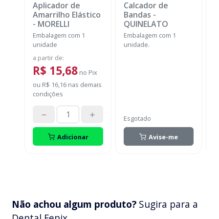
Aplicador de
Calcador de
E
Amarrilho Elástico
Bandas
-
P
-
MORELLI
QUINELATO
E
Embalagem com 1
Embalagem com 1
u
unidade
unidade.
a
a partir de
:
R$ 15,68
no
Pix
o
ou
R$ 16,16
nas demais
c
condições
Esgotado
Adicionar
Avise-me
Não achou algum produto?
Sugira para a
Dental Fenix